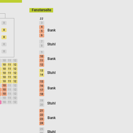
Fensterseite
22
8
3
4
Bank
8
5
6
8
7
Stuhl
8
8
8
9
10
Bank
10
11
12
11
10
11
12
12
10
11
12
13
Stuhl
10
11
12
14
10
11
12
10
11
12
15
10
11
12
16
Bank
10
11
12
17
10
11
12
18
10
11
12
19
10
11
12
Stuhl
20
21
22
Bank
23
24
25
Stuhl