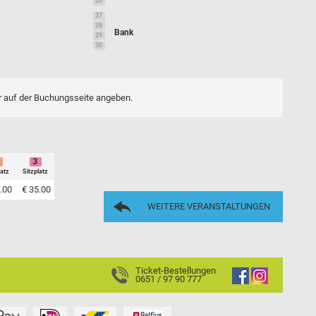
26
27
28
Bank
29
30
er auf der Buchungsseite angeben.
3
latz
Sitzplatz
.00
€ 35.00
WEITERE VERANSTALTUNGEN
Ticket-Bestellungen
0651 / 97 90 777