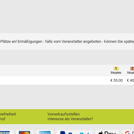
Plätze an! Ermäßigungen - falls vom Veranstalter angeboten - können Sie spät
1
2
Sitzplatz
Sitzp
€ 55.00
€ 40
erefreiheit
Vorverkaufsstellen
ruf
Interesse als Veranstalter?