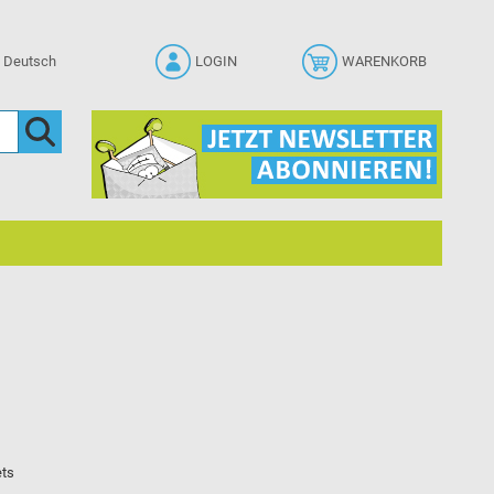
LOGIN
WARENKORB
ets