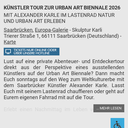
KÜNSTLER TOUR ZUR URBAN ART BIENNALE 2026
MIT ALEXANDER KARLE IM LASTENRAD NATUR
UND URBAN ART ERLEBEN
Saarbrücken
,
Europa-Galerie
- Skulptur Karli
Trierer Straße 1, 66111 Saarbrücken (Deutschland) -
Karte
Lust auf eine private Abenteuer- und Entdeckertour
direkt aus der Perspektive eines ausstellenden
Künstlers auf der Urban Art Biennale? Dann macht
Euch sonntags auf den Weg zum Weltkulturerbe mit
dem Saarbrücker Künstler Alexander Karle. Lasst
Euch mit seinem Lastenrad chauffieren oder geht auf
Eurem eigenen Fahrrad mit auf die Tour.
... MEHR LESEN
Erlebt einen Nachmittag im Leben von Alexander
Karle, genießt die Natur entlang der Saar bis zum
ehemaligen Völklinger Hüttengelände. Unterhaltsam
und ereignisreich entdeckt Ihr zusammen Karles