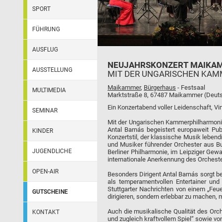
SPORT
FÜHRUNG
AUSFLUG
NEUJAHRSKONZERT MAIKA
AUSSTELLUNG
MIT DER UNGARISCHEN KA
Maikammer
,
Bürgerhaus
- Festsaal
MULTIMEDIA
Marktstraße 8, 67487 Maikammer (Deuts
Ein Konzertabend voller Leidenschaft, Vi
SEMINAR
Mit der Ungarischen Kammerphilharmonie
Antal Barnás begeistert europaweit Pu
KINDER
Konzertstil, der klassische Musik leben
und Musiker führender Orchester aus Buda
JUGENDLICHE
Berliner Philharmonie, im Leipziger Gew
internationale Anerkennung des Orcheste
OPEN-AIR
Besonders Dirigent Antal Barnás sorgt b
als temperamentvollen Entertainer und
Stuttgarter Nachrichten von einem „Feue
GUTSCHEINE
dirigieren, sondern erlebbar zu machen,
Auch die musikalische Qualität des Orch
KONTAKT
und zugleich kraftvollem Spiel“ sowie vo