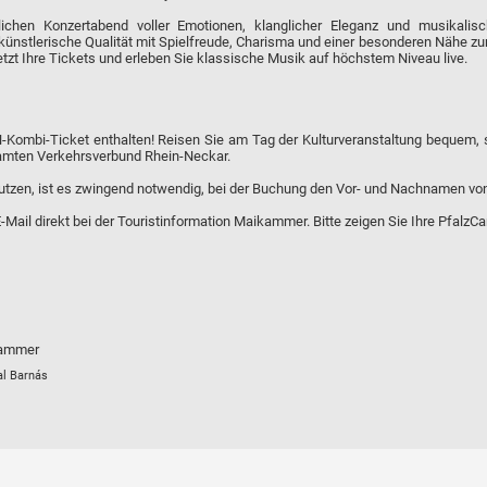
ichen Konzertabend voller Emotionen, klanglicher Eleganz und musikalisc
ünstlerische Qualität mit Spielfreude, Charisma und einer besonderen Nähe zu
jetzt Ihre Tickets und erleben Sie klassische Musik auf höchstem Niveau live.
N-Kombi-Ticket enthalten! Reisen Sie am Tag der Kulturveranstaltung bequem, 
samten Verkehrsverbund Rhein-Neckar.
tzen, ist es zwingend notwendig, bei der Buchung den Vor- und Nachnamen von
-Mail direkt bei der Touristinformation Maikammer. Bitte zeigen Sie Ihre PfalzCar
kammer
al Barnás