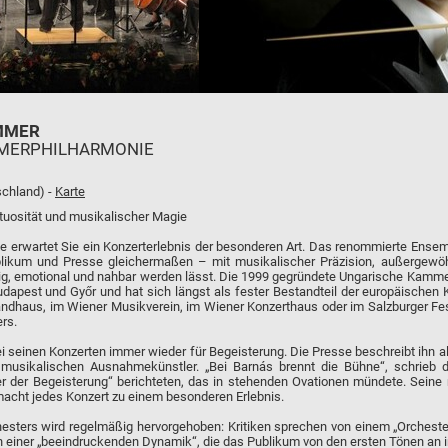
MMER
MMERPHILHARMONIE
chland) -
Karte
rtuosität und musikalischer Magie
 erwartet Sie ein Konzerterlebnis der besonderen Art. Das renommierte Ensemb
blikum und Presse gleichermaßen – mit musikalischer Präzision, außergewö
dig, emotional und nahbar werden lässt. Die 1999 gegründete Ungarische Kamm
pest und Győr und hat sich längst als fester Bestandteil der europäischen Kult
andhaus, im Wiener Musikverein, im Wiener Konzerthaus oder im Salzburger Fe
rs.
ei seinen Konzerten immer wieder für Begeisterung. Die Presse beschreibt ihn a
 musikalischen Ausnahmekünstler. „Bei Barnás brennt die Bühne“, schrieb 
r der Begeisterung“ berichteten, das in stehenden Ovationen mündete. Seine 
 macht jedes Konzert zu einem besonderen Erlebnis.
esters wird regelmäßig hervorgehoben: Kritiken sprechen von einem „Orcheste
n einer „beeindruckenden Dynamik“, die das Publikum von den ersten Tönen an in