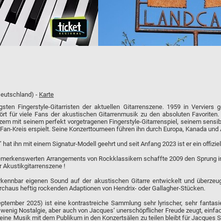
Deutschland) -
Karte
gsten Fingerstyle-Gitarristen der aktuellen Gitarrenszene. 1959 in Verviers g
rt für viele Fans der akustischen Gitarrenmusik zu den absoluten Favoriten.
zem mit seinem perfekt vorgetragenen Fingerstyle-Gitarrenspiel, seinem sens
an-Kreis erspielt. Seine Konzerttourneen führen ihn durch Europa, Kanada und 
 hat ihn mit einem Signatur-Modell geehrt und seit Anfang 2023 ist er ein offizie
bemerkenswerten Arrangements von Rockklassikern schaffte 2009 den Sprung in
r Akustikgitarrenszene !
kennbar eigenen Sound auf der akustischen Gitarre entwickelt und überzeug
rchaus heftig rockenden Adaptionen von Hendrix- oder Gallagher-Stücken.
ptember 2025) ist eine kontrastreiche Sammlung sehr lyrischer, sehr fantasie
n wenig Nostalgie, aber auch von Jacques‘ unerschöpflicher Freude zeugt, einfa
ine Musik mit dem Publikum in den Konzertsälen zu teilen bleibt für Jacques 