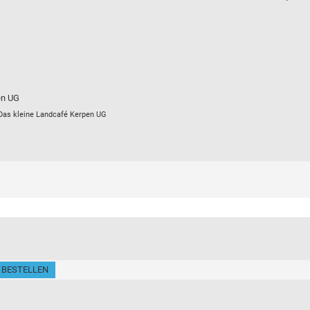
en UG
 © Das kleine Landcafé Kerpen UG
 BESTELLEN