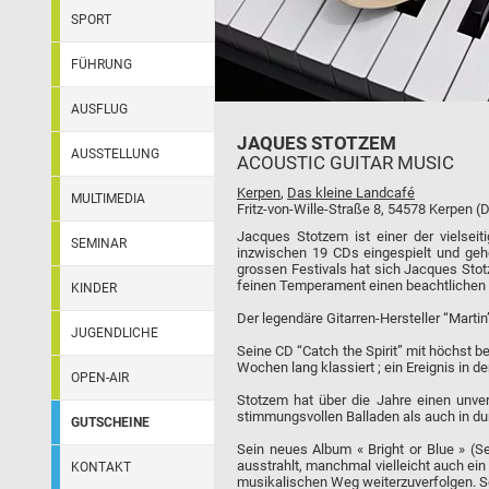
SPORT
FÜHRUNG
AUSFLUG
JAQUES STOTZEM
AUSSTELLUNG
ACOUSTIC GUITAR MUSIC
Kerpen
,
Das kleine Landcafé
MULTIMEDIA
Fritz-von-Wille-Straße 8, 54578 Kerpen (
Jacques Stotzem ist einer der vielseiti
SEMINAR
inzwischen 19 CDs eingespielt und gehö
grossen Festivals hat sich Jacques Stot
feinen Temperament einen beachtlichen F
KINDER
Der legendäre Gitarren-Hersteller “Martin”
JUGENDLICHE
Seine CD “Catch the Spirit” mit höchst 
Wochen lang klassiert ; ein Ereignis in de
OPEN-AIR
Stotzem hat über die Jahre einen unver
stimmungsvollen Balladen als auch in du
GUTSCHEINE
Sein neues Album « Bright or Blue » (Se
ausstrahlt, manchmal vielleicht auch ei
KONTAKT
musikalischen Weg weiterzuverfolgen. Se