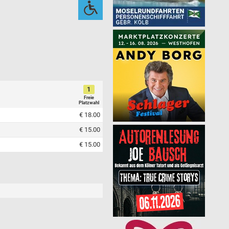
1
Freie
Platzwahl
€ 18.00
€ 15.00
€ 15.00