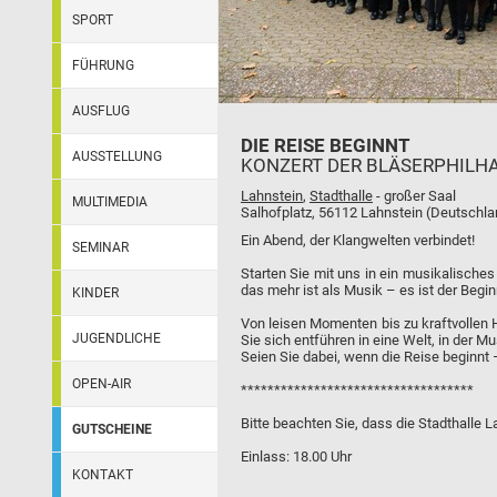
SPORT
FÜHRUNG
AUSFLUG
DIE REISE BEGINNT
AUSSTELLUNG
KONZERT DER BLÄSERPHILH
Lahnstein
,
Stadthalle
- großer Saal
MULTIMEDIA
Salhofplatz, 56112 Lahnstein (Deutschla
Ein Abend, der Klangwelten verbindet!
SEMINAR
Starten Sie mit uns in ein musikalisches
das mehr ist als Musik – es ist der Begi
KINDER
Von leisen Momenten bis zu kraftvollen 
JUGENDLICHE
Sie sich entführen in eine Welt, in der Mus
Seien Sie dabei, wenn die Reise beginnt – 
OPEN-AIR
***********************************
Bitte beachten Sie, dass die Stadthalle L
GUTSCHEINE
Einlass: 18.00 Uhr
KONTAKT