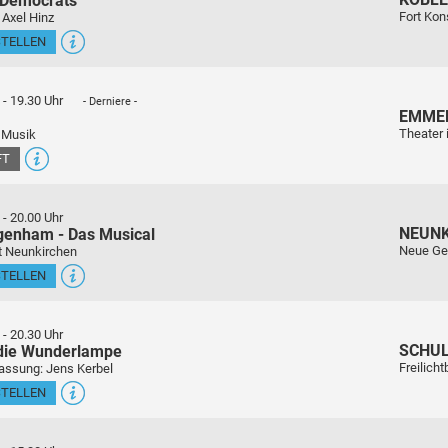
 Democrats
Fort Kon
 Axel Hinz
STELLEN
-
19.30 Uhr
- Derniere -
EMME
Theater 
 Musik
FT
-
20.00 Uhr
NEUN
genham - Das Musical
Neue Ge
t Neunkirchen
STELLEN
-
20.30 Uhr
SCHU
 die Wunderlampe
Freilich
assung: Jens Kerbel
STELLEN