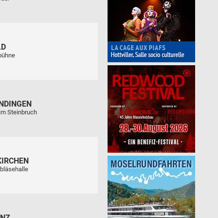
LD
tbühne
NDINGEN
im Steinbruch
KIRCHEN
bläsehalle
ENZ