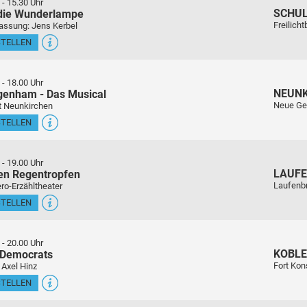
-
15.30 Uhr
SCHU
 die Wunderlampe
Freilich
assung: Jens Kerbel
STELLEN
-
18.00 Uhr
NEUN
genham - Das Musical
Neue Ge
t Neunkirchen
STELLEN
-
19.00 Uhr
LAUFE
en Regentropfen
Laufenb
ro-Erzähltheater
STELLEN
-
20.00 Uhr
KOBL
 Democrats
Fort Kon
 Axel Hinz
STELLEN