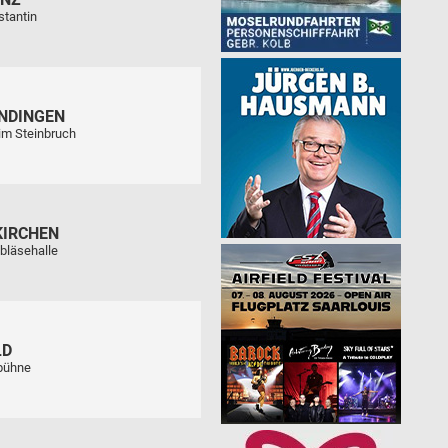
stantin
NDINGEN
im Steinbruch
KIRCHEN
bläsehalle
LD
tbühne