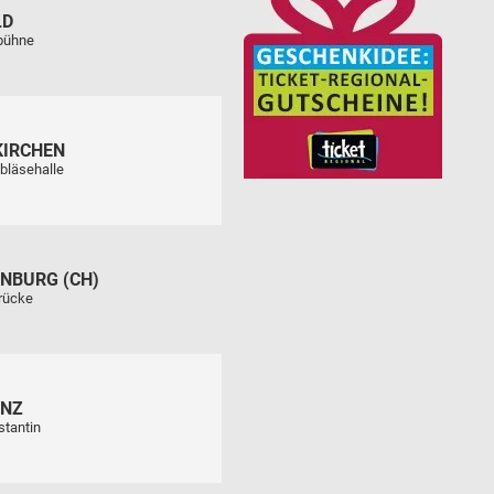
LD
tbühne
KIRCHEN
bläsehalle
NBURG (CH)
rücke
ENZ
stantin