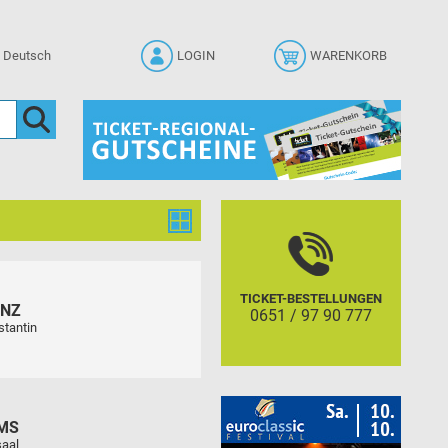
LOGIN
WARENKORB
TICKET-BESTELLUNGEN
ENZ
0651 / 97 90 777
stantin
MS
aal