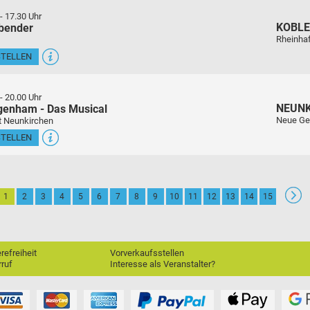
-
17.30 Uhr
KOBL
sbender
Rheinha
STELLEN
-
20.00 Uhr
NEUN
genham - Das Musical
Neue Ge
t Neunkirchen
STELLEN
1
2
3
4
5
6
7
8
9
10
11
12
13
14
15
erefreiheit
Vorverkaufsstellen
ruf
Interesse als Veranstalter?