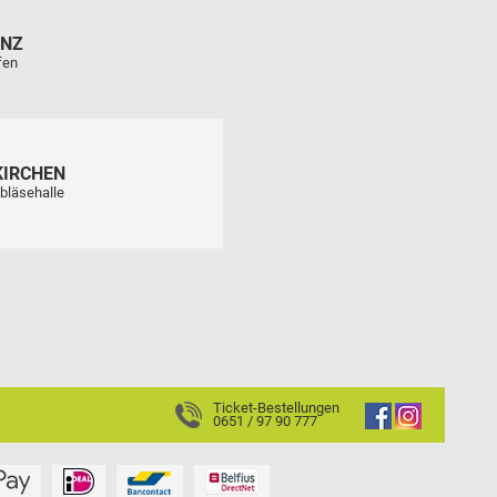
ENZ
fen
KIRCHEN
bläsehalle
Ticket-Bestellungen
0651 / 97 90 777