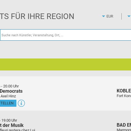
Zum
Hauptinhalt
springen
ETS FÜR IHRE REGION
6
-
20.00 Uhr
KOBL
 Democrats
Fort Kon
 Axel Hinz
STELLEN
-
19.00 Uhr
BAD E
t der Musik
Marmors
euri restera chez Lui