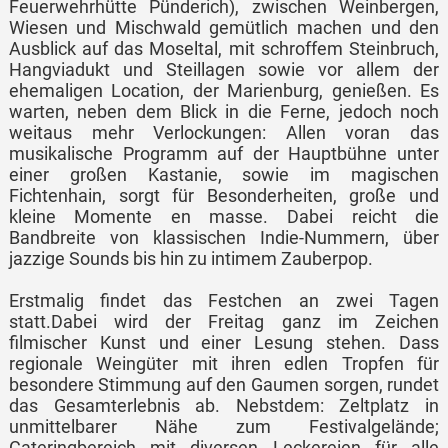
Feuerwehrhütte Pünderich), zwischen Weinbergen,
Wiesen und Mischwald gemütlich machen und den
Ausblick auf das Moseltal, mit schroffem Steinbruch,
Hangviadukt und Steillagen sowie vor allem der
ehemaligen Location, der Marienburg, genießen. Es
warten, neben dem Blick in die Ferne, jedoch noch
weitaus mehr Verlockungen: Allen voran das
musikalische Programm auf der Hauptbühne unter
einer großen Kastanie, sowie im magischen
Fichtenhain, sorgt für Besonderheiten, große und
kleine Momente en masse. Dabei reicht die
Bandbreite von klassischen Indie-Nummern, über
jazzige Sounds bis hin zu intimem Zauberpop.
Erstmalig findet das Festchen an zwei Tagen
statt.Dabei wird der Freitag ganz im Zeichen
filmischer Kunst und einer Lesung stehen. Dass
regionale Weingüter mit ihren edlen Tropfen für
besondere Stimmung auf den Gaumen sorgen, rundet
das Gesamterlebnis ab. Nebstdem: Zeltplatz in
unmittelbarer Nähe zum Festivalgelände;
Cateringbereich mit diversen Leckereien für alle