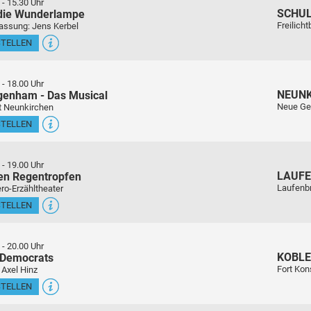
-
15.30 Uhr
SCHU
 die Wunderlampe
Freilich
assung: Jens Kerbel
STELLEN
-
18.00 Uhr
NEUN
genham - Das Musical
Neue Ge
t Neunkirchen
STELLEN
-
19.00 Uhr
LAUFE
en Regentropfen
Laufenb
ro-Erzähltheater
STELLEN
-
20.00 Uhr
KOBL
 Democrats
Fort Kon
 Axel Hinz
STELLEN