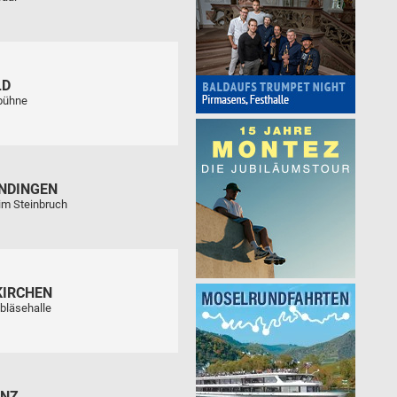
LD
tbühne
NDINGEN
im Steinbruch
KIRCHEN
bläsehalle
ENZ