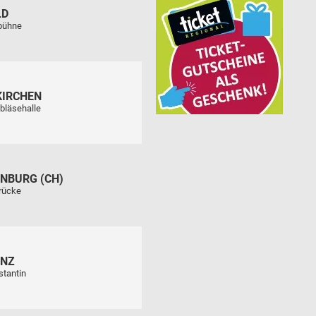
LD
tbühne
KIRCHEN
bläsehalle
NBURG (CH)
rücke
ENZ
stantin