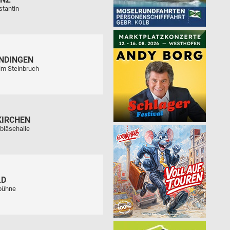
stantin
NDINGEN
im Steinbruch
KIRCHEN
bläsehalle
LD
tbühne