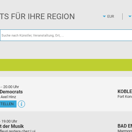
Zum
Hauptinhalt
springen
ETS FÜR IHRE REGION
6
-
20.00 Uhr
KOBL
 Democrats
Fort Kon
 Axel Hinz
STELLEN
-
19.00 Uhr
BAD E
t der Musik
Marmors
euri restera chez Lui