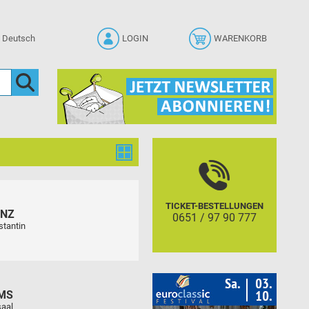
LOGIN
WARENKORB
TICKET-BESTELLUNGEN
ENZ
0651 / 97 90 777
stantin
MS
aal