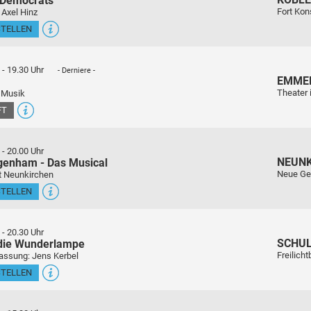
 Democrats
Fort Kon
 Axel Hinz
STELLEN
-
19.30 Uhr
- Derniere -
EMME
Theater 
 Musik
FT
-
20.00 Uhr
NEUN
genham - Das Musical
Neue Ge
t Neunkirchen
STELLEN
-
20.30 Uhr
SCHU
 die Wunderlampe
Freilich
assung: Jens Kerbel
STELLEN