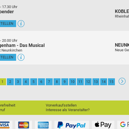
-
17.30 Uhr
KOBL
sbender
Rheinha
STELLEN
-
20.00 Uhr
NEUN
genham - Das Musical
Neue Ge
t Neunkirchen
STELLEN
1
2
3
4
5
6
7
8
9
10
11
12
13
14
15
erefreiheit
Vorverkaufsstellen
ruf
Interesse als Veranstalter?