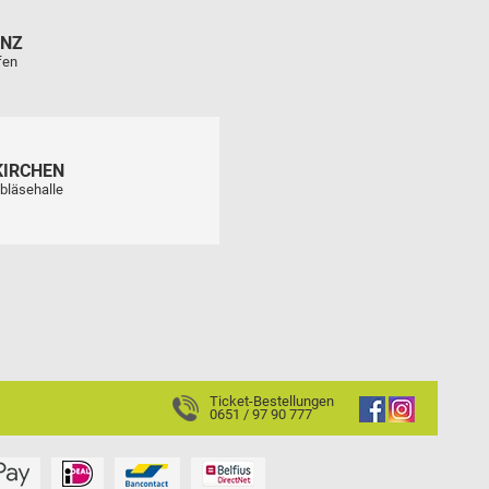
ENZ
fen
KIRCHEN
bläsehalle
Ticket-Bestellungen
0651 / 97 90 777