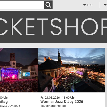
Zum
Hauptinhalt
springen
00 Uhr
Fr., 21.08.2026
-
18.00 Uhr
eitag
Worms: Jazz & Joy 2026
Jazz & Joy 2026
Tageskarte Freitag