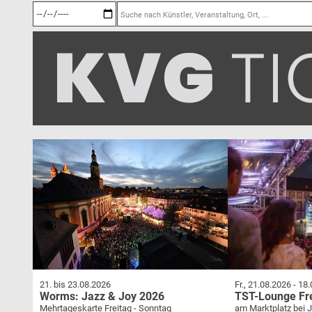
21. bis 23.08.2026
Fr., 21.08.2026
-
18.
Worms: Jazz & Joy 2026
TST-Lounge Fr
Mehrtageskarte Freitag - Sonntag
am Marktplatz bei 