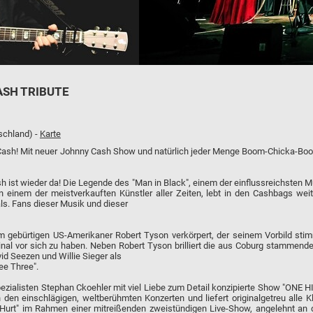
ASH TRIBUTE
schland) -
Karte
y Cash! Mit neuer Johnny Cash Show und natürlich jeder Menge Boom-Chicka-B
sh ist wieder da! Die Legende des "Man in Black", einem der einflussreichsten 
en einem der meistverkauften Künstler aller Zeiten, lebt in den Cashbags weite
als. Fans dieser Musik und dieser
 gebürtigen US-Amerikaner Robert Tyson verkörpert, der seinem Vorbild stim
nal vor sich zu haben. Neben Robert Tyson brilliert die aus Coburg stammend
id Seezen und Willie Sieger als
ee Three".
zialisten Stephan Ckoehler mit viel Liebe zum Detail konzipierte Show "ONE HIT
den einschlägigen, weltberühmten Konzerten und liefert originalgetreu alle Kl
u "Hurt" im Rahmen einer mitreißenden zweistündigen Live-Show, angelehnt an