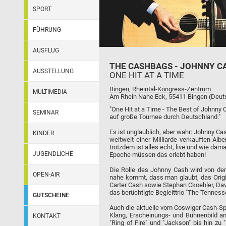
SPORT
FÜHRUNG
AUSFLUG
THE CASHBAGS - JOHNNY C
AUSSTELLUNG
ONE HIT AT A TIME
Bingen
,
Rheintal-Kongress-Zentrum
MULTIMEDIA
Am Rhein Nahe Eck, 55411 Bingen (Deut
"One Hit at a Time - The Best of Johnn
SEMINAR
auf große Tournee durch Deutschland."
Es ist unglaublich, aber wahr: Johnny Ca
KINDER
weltweit einer Milliarde verkauften Alb
trotzdem ist alles echt, live und wie dam
JUGENDLICHE
Epoche müssen das erlebt haben!
Die Rolle des Johnny Cash wird von dem
OPEN-AIR
nahe kommt, dass man glaubt, das Origi
Carter Cash sowie Stephan Ckoehler, Dav
das berüchtigte Begleittrio "The Tenness
GUTSCHEINE
Auch die aktuelle vom Coswiger Cash-Spe
Klang, Erscheinungs- und Bühnenbild an 
KONTAKT
"Ring of Fire" und "Jackson" bis hin z