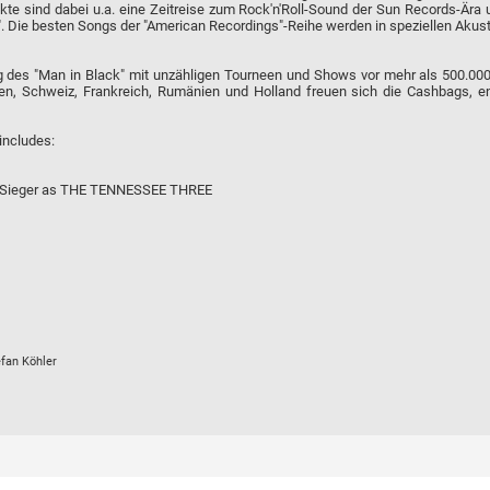
kte sind dabei u.a. eine Zeitreise zum Rock'n'Roll-Sound der Sun Records-Är
. Die besten Songs der "American Recordings"-Reihe werden in speziellen Akust
 des "Man in Black" mit unzähligen Tourneen und Shows vor mehr als 500.000
lien, Schweiz, Frankreich, Rumänien und Holland freuen sich die Cashbags, e
includes:
ie Sieger as THE TENNESSEE THREE
efan Köhler