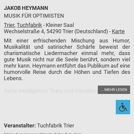
JAKOB HEYMANN
MUSIK FÜR OPTIMISTEN
Trier
,
Tuchfabrik
- Kleiner Saal
Wechselstraße 4, 54290 Trier (Deutschland) -
Karte
Mit einer erfrischenden Mischung aus Humor,
Musikalität und satirischer Schärfe beweist der
charismatische Liedermacher einmal mehr, dass
gute Musik nicht nur die Seele berührt, sondern viel
mehr kann. Heymann entführt das Publikum auf eine
humorvolle Reise durch die Höhen und Tiefen des
Lebens.
... MEHR LESEN
Seine intelligenten Texte und mitreißenden Melodien
treffen den Nerv der Zeit und bringen das Publikum
zum Schmunzeln und Nachdenken. In einer Welt, die
manchmal so absurd ist, dass einem das Lachen im
Halse stecken bleibt, schafft er es, den dunklen
Wolken der Zeit mit seinem Liedern Gewicht zu
Veranstalter:
Tuchfabrik Trier
geben und zu nehmen.