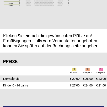
7
7
127
128
129
130
131
132
133
134
135
136
137
138
139
140
141
142
143
144
8
8
162
161
160
159
158
157
156
155
154
153
152
151
150
149
148
147
146
145
3. Rang
9
9
163
164
165
166
167
168
169
170
171
172
173
174
175
176
177
178
179
180
4. Rang
10
10
198
197
196
195
194
193
192
191
190
189
188
187
186
185
184
183
182
181
Klicken Sie einfach die gewünschten Plätze an!
Ermäßigungen - falls vom Veranstalter angeboten -
können Sie später auf der Buchungsseite angeben.
PREISE:
1
2
3
Sitzplatz
Sitzplatz
Sitzplatz
Normalpreis
€ 29.00
€ 26.00
€ 23.00
Kinder 0 - 14 Jahre
€ 27.00
€ 24.00
€ 21.00