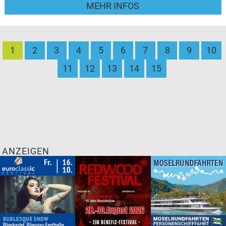
MEHR INFOS
1
2
3
4
5
6
7
8
9
10
11
12
13
14
15
ANZEIGEN