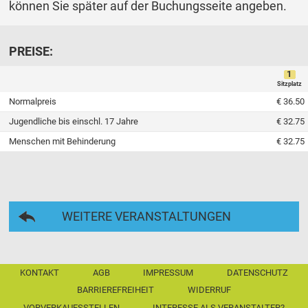
können Sie später auf der Buchungsseite angeben.
PREISE:
1
Sitzplatz
Normalpreis
€ 36.50
Jugendliche bis einschl. 17 Jahre
€ 32.75
Menschen mit Behinderung
€ 32.75
WEITERE VERANSTALTUNGEN
KONTAKT
AGB
IMPRESSUM
DATENSCHUTZ
BARRIEREFREIHEIT
WIDERRUF
VORVERKAUFSSTELLEN
INTERESSE ALS VERANSTALTER?