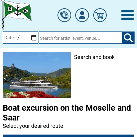
Skip
to
main
content
Search and book
Boat excursion on the Moselle and
Saar
Select your desired route: