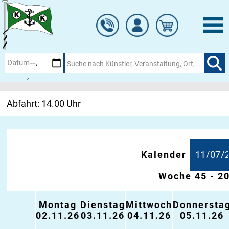
Zum
TICKETBESTELLUNG
Hauptinhalt
springen
WINTERLICHE MOSELRUNDFAHRT TRIER
GROSSE WINTERLICHE PANORAMARUNDFAHRT (
Trier, Stadthafen Zurlauben
Abfahrt: 14.00 Uhr
Kalender
Woche 45 - 2
Montag
Dienstag
Mittwoch
Donnersta
02.11.26
03.11.26
04.11.26
05.11.26