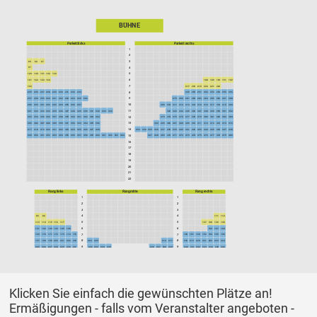
BÜHNE
Parkett links
Parkett rechts
1
2
65
66
67
3
97
4
129
130
131
132
133
5
161
162
163
164
6
188
189
190
191
192
193
7
217
218
219
220
221
222
225
226
227
228
229
230
231
232
233
8
249
250
251
252
253
254
255
256
257
258
259
260
261
262
263
264
265
266
9
279
280
281
282
283
284
285
286
287
288
289
290
291
292
293
294
295
296
297
10
309
310
311
312
313
314
315
316
317
318
319
320
321
322
323
324
325
326
327
328
329
330
331
332
333
334
11
342
343
344
345
346
347
348
349
350
351
352
353
354
355
356
357
358
359
360
361
362
363
364
12
373
374
375
376
377
378
379
380
381
382
383
384
385
386
387
388
389
390
391
392
393
394
395
396
13
404
405
406
407
408
409
410
411
412
413
414
415
416
417
418
419
420
421
422
423
424
425
426
427
428
14
433
434
435
436
437
438
439
440
441
442
443
444
445
446
447
448
449
450
451
452
453
454
455
456
457
458
459
460
461
462
463
464
15
467
468
469
470
471
472
473
474
475
476
477
478
479
480
16
17
18
19
20
21
22
Rang links
Rang mitte
Rang rechts
1
1
2
2
3
3
85
86
4
4
111
112
113
114
115
116
117
5
5
137
138
139
140
141
142
143
144
145
146
6
6
166
167
168
169
170
171
172
173
174
175
7
7
190
191
192
193
194
195
196
197
198
199
200
201
202
203
8
204
205
216
217
8
218
219
220
221
222
223
224
225
226
227
228
229
230
231
9
232
233
234
235
236
237
238
239
9
240
241
242
243
244
245
246
247
248
249
250
251
252
253
10
254
255
256
257
260
261
10
262
263
264
265
266
267
268
Klicken Sie einfach die gewünschten Plätze an!
Ermäßigungen - falls vom Veranstalter angeboten -