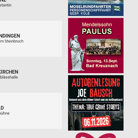
stantin
NDINGEN
im Steinbruch
KIRCHEN
bläsehalle
LD
tbühne