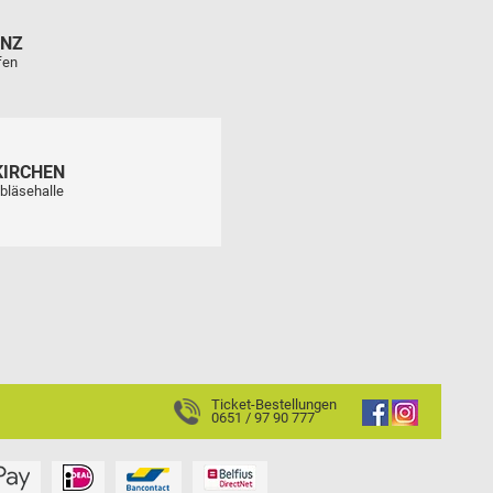
ENZ
fen
KIRCHEN
bläsehalle
Ticket-Bestellungen
0651 / 97 90 777