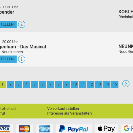
-
17.30 Uhr
KOBL
sbender
Rheinha
STELLEN
-
20.00 Uhr
NEUN
genham - Das Musical
Neue Ge
t Neunkirchen
STELLEN
1
2
3
4
5
6
7
8
9
10
11
12
13
14
15
erefreiheit
Vorverkaufsstellen
ruf
Interesse als Veranstalter?