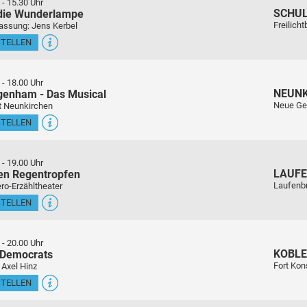
-
15.30 Uhr
SCHU
 die Wunderlampe
Freilich
assung: Jens Kerbel
STELLEN
-
18.00 Uhr
NEUN
genham - Das Musical
Neue Ge
t Neunkirchen
STELLEN
-
19.00 Uhr
LAUFE
en Regentropfen
Laufenb
ro-Erzähltheater
STELLEN
-
20.00 Uhr
KOBL
 Democrats
Fort Kon
 Axel Hinz
STELLEN