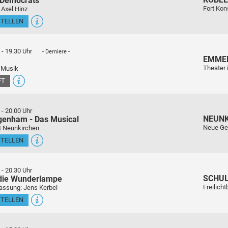
 Democrats
Fort Kon
 Axel Hinz
STELLEN
-
19.30 Uhr
- Derniere -
EMME
Theater 
 Musik
FT
-
20.00 Uhr
NEUN
genham - Das Musical
Neue Ge
t Neunkirchen
STELLEN
-
20.30 Uhr
SCHU
 die Wunderlampe
Freilich
assung: Jens Kerbel
STELLEN