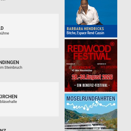
LD
tbühne
NDINGEN
im Steinbruch
KIRCHEN
bläsehalle
ENZ