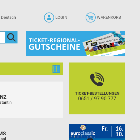
LOGIN
WARENKORB
TICKET-BESTELLUNGEN
ENZ
0651 / 97 90 777
stantin
MS
aal