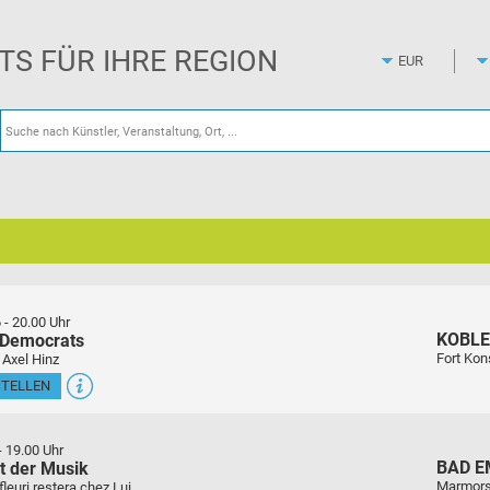
Zum
Hauptinhalt
springen
ETS FÜR IHRE REGION
6
-
20.00 Uhr
KOBL
 Democrats
Fort Kon
 Axel Hinz
STELLEN
-
19.00 Uhr
BAD E
t der Musik
Marmors
euri restera chez Lui