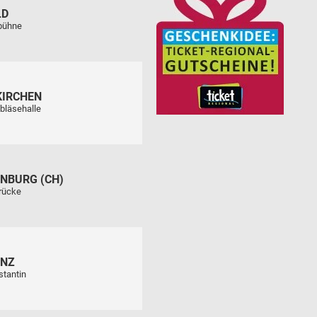
LD
tbühne
KIRCHEN
bläsehalle
NBURG (CH)
rücke
ENZ
stantin