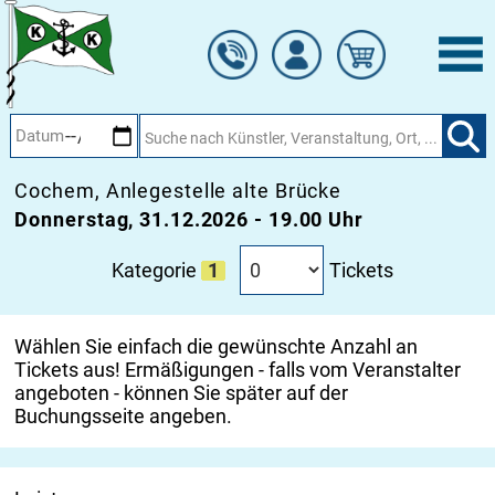
Zum
TICKETBESTELLUNG
Hauptinhalt
springen
SILVESTER AUF DER MS RIVERDREAM
FEIERN SIE STILVOLL AUF DER MOSEL AB
COCHEM
Cochem, Anlegestelle alte Brücke
Donnerstag, 31.12.2026 - 19.00 Uhr
Tickets
Kategorie
1
Wählen Sie einfach die gewünschte Anzahl an
Tickets aus! Ermäßigungen - falls vom Veranstalter
angeboten - können Sie später auf der
Buchungsseite angeben.