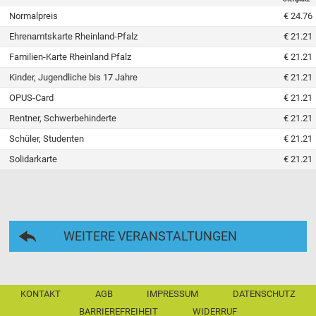
Normalpreis
€ 24.76
Ehrenamtskarte Rheinland-Pfalz
€ 21.21
Familien-Karte Rheinland Pfalz
€ 21.21
Kinder, Jugendliche bis 17 Jahre
€ 21.21
OPUS-Card
€ 21.21
Rentner, Schwerbehinderte
€ 21.21
Schüler, Studenten
€ 21.21
Solidarkarte
€ 21.21
WEITERE VERANSTALTUNGEN
KONTAKT
AGB
IMPRESSUM
DATENSCHUTZ
BARRIEREFREIHEIT
WIDERRUF