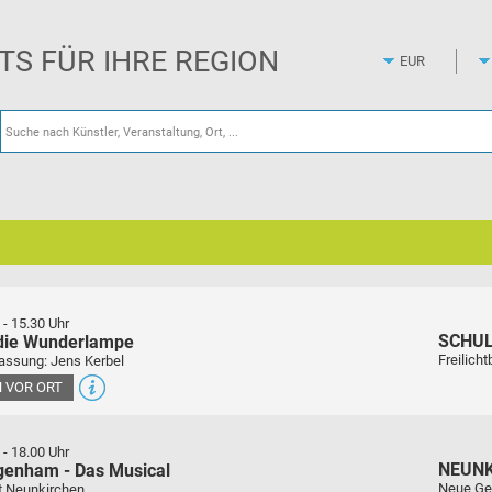
Zum
Hauptinhalt
springen
ETS FÜR IHRE REGION
-
15.30 Uhr
SCHU
 die Wunderlampe
Freilich
assung: Jens Kerbel
 VOR ORT
-
18.00 Uhr
NEUN
genham - Das Musical
Neue Ge
t Neunkirchen