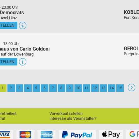
-
20.00 Uhr
KOBL
 Democrats
Fort Kon
 Axel Hinz
STELLEN
-
18.00 Uhr
GEROL
aus von Carlo Goldoni
Burgrui
r auf der Löwenburg
STELLEN
1
2
3
4
5
6
7
8
9
10
11
12
13
14
15
erefreiheit
Vorverkaufsstellen
ruf
Interesse als Veranstalter?