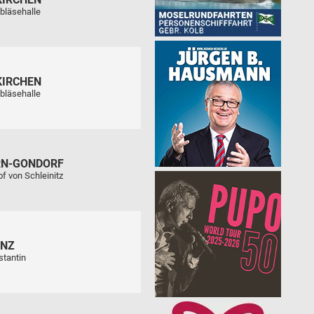
bläsehalle
KIRCHEN
bläsehalle
RN-GONDORF
f von Schleinitz
ENZ
stantin