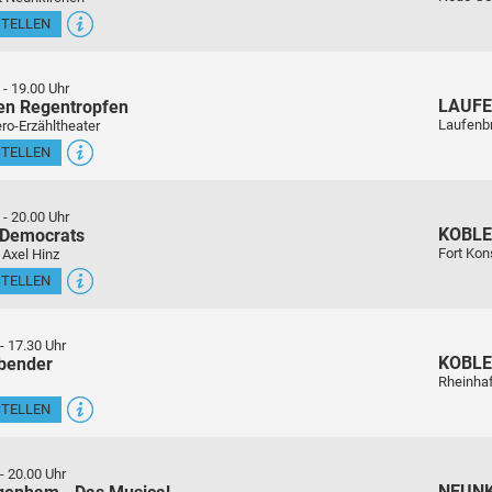
STELLEN
-
19.00 Uhr
LAUFE
en Regentropfen
Laufenb
ro-Erzähltheater
STELLEN
-
20.00 Uhr
KOBL
 Democrats
Fort Kon
 Axel Hinz
STELLEN
-
17.30 Uhr
KOBL
sbender
Rheinha
STELLEN
-
20.00 Uhr
NEUN