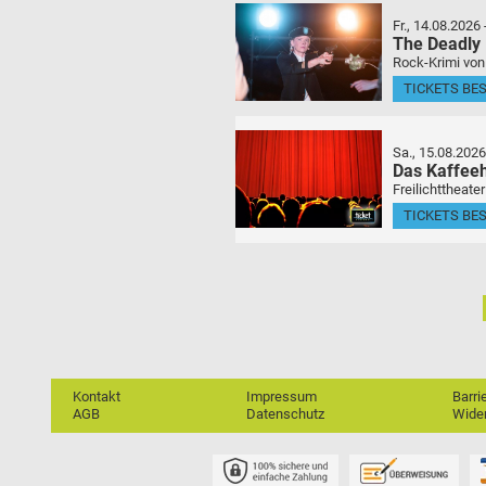
Fr., 14.08.2026
The Deadly
Rock-Krimi von
TICKETS BE
Sa., 15.08.2026
Das Kaffeeh
Freilichttheate
TICKETS BE
Kontakt
Impressum
Barri
AGB
Datenschutz
Wider