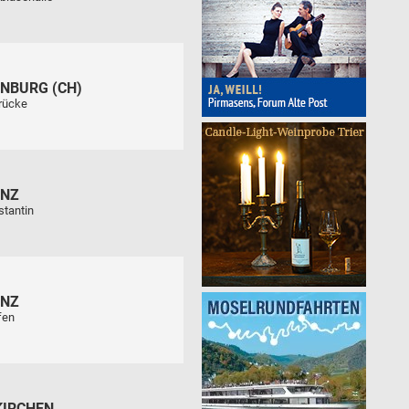
NBURG (CH)
rücke
ENZ
stantin
ENZ
fen
KIRCHEN