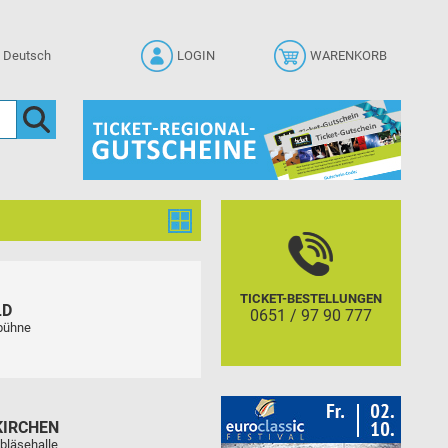
LOGIN
WARENKORB
TICKET-BESTELLUNGEN
LD
0651 / 97 90 777
tbühne
KIRCHEN
bläsehalle