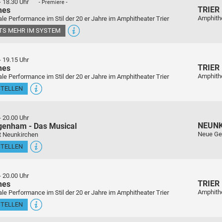
-
18.30 Uhr
- Premiere -
TRIER
nes
Amphith
le Performance im Stil der 20 er Jahre im Amphitheater Trier
ETS MEHR IM SYSTEM
-
19.15 Uhr
TRIER
nes
Amphith
le Performance im Stil der 20 er Jahre im Amphitheater Trier
STELLEN
-
20.00 Uhr
NEUN
genham - Das Musical
Neue Ge
t Neunkirchen
STELLEN
-
20.00 Uhr
TRIER
nes
Amphith
le Performance im Stil der 20 er Jahre im Amphitheater Trier
STELLEN