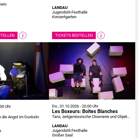
hein
LANDAU
Jugendstil-Festhalle
Konzertgarten
STELLEN
TICKETS BESTELLEN
Do., 01.10.2026
-
20.00 Uhr
00 Uhr
Les Boxeurs: Boîtes Blanches
Tanz, zeitgenössische Clownerie und Objekttheater
 die Angst im Dunkeln
LANDAU
Jugendstil-Festhalle
e
Großer Saal