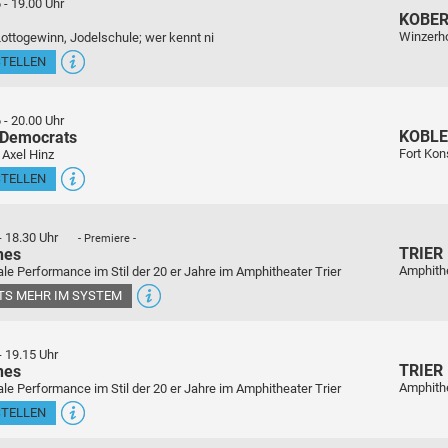
6
-
19.00 Uhr
KOBE
Winzerho
Lottogewinn, Jodelschule; wer kennt ni
STELLEN
6
-
20.00 Uhr
KOBL
 Democrats
Fort Kon
 Axel Hinz
STELLEN
-
18.30 Uhr
- Premiere -
TRIER
nes
Amphith
le Performance im Stil der 20 er Jahre im Amphitheater Trier
ETS MEHR IM SYSTEM
-
19.15 Uhr
TRIER
nes
Amphith
le Performance im Stil der 20 er Jahre im Amphitheater Trier
STELLEN