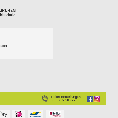
KIRCHEN
bläsehalle
eater
Ticket-Bestellungen
0651 / 97 90 777