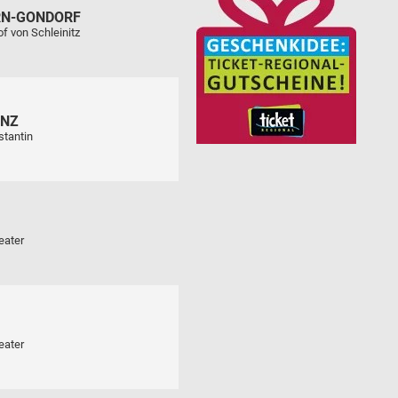
RN-GONDORF
f von Schleinitz
ENZ
stantin
eater
eater