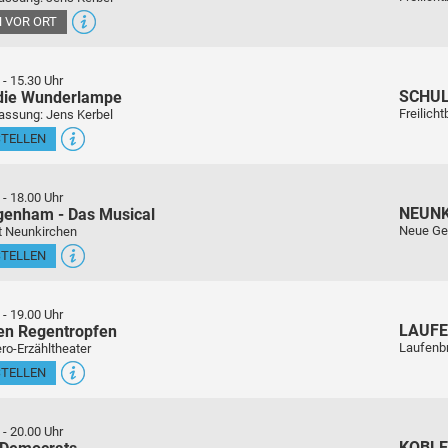
 VOR ORT
-
15.30 Uhr
SCHU
 die Wunderlampe
Freilich
assung: Jens Kerbel
STELLEN
-
18.00 Uhr
NEUN
genham - Das Musical
Neue Ge
t Neunkirchen
STELLEN
-
19.00 Uhr
LAUFE
en Regentropfen
Laufenb
ro-Erzähltheater
STELLEN
-
20.00 Uhr
KOBL