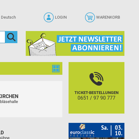
LOGIN
WARENKORB
TICKET-BESTELLUNGEN
KIRCHEN
0651 / 97 90 777
bläsehalle
LD
tbühne