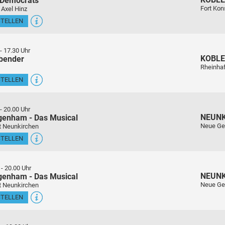
 Democrats
Fort Kon
 Axel Hinz
STELLEN
-
17.30 Uhr
KOBL
sbender
Rheinha
STELLEN
-
20.00 Uhr
NEUN
genham - Das Musical
Neue Ge
t Neunkirchen
STELLEN
-
20.00 Uhr
NEUN
genham - Das Musical
Neue Ge
t Neunkirchen
STELLEN