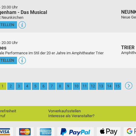
-
20.00 Uhr
NEUN
genham - Das Musical
Neue Ge
t Neunkirchen
STELLEN
-
20.00 Uhr
TRIER
nes
Amphith
le Performance im Stil der 20 er Jahre im Amphitheater Trier
STELLEN
1
2
3
4
5
6
7
8
9
10
11
12
13
14
15
erefreiheit
Vorverkaufsstellen
ruf
Interesse als Veranstalter?