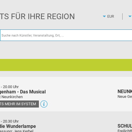
Zum
Hauptinhalt
springen
ETS FÜR IHRE REGION
-
20.00 Uhr
NEUN
genham - Das Musical
Neue Ge
t Neunkirchen
ETS MEHR IM SYSTEM
-
20.30 Uhr
SCHU
 die Wunderlampe
Freilich
assung: Jens Kerbel