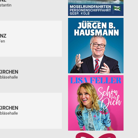
stantin
ENZ
fen
KIRCHEN
bläsehalle
KIRCHEN
bläsehalle