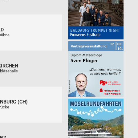
LD
tbühne
KIRCHEN
bläsehalle
NBURG (CH)
rücke
ENZ