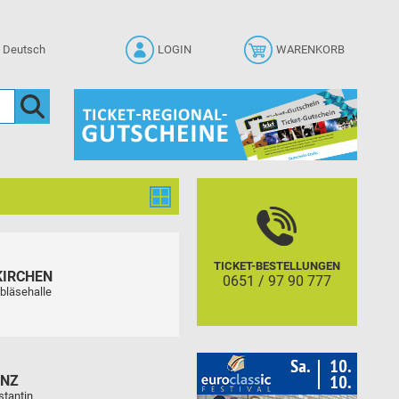
LOGIN
WARENKORB
TICKET-BESTELLUNGEN
KIRCHEN
0651 / 97 90 777
bläsehalle
ENZ
stantin