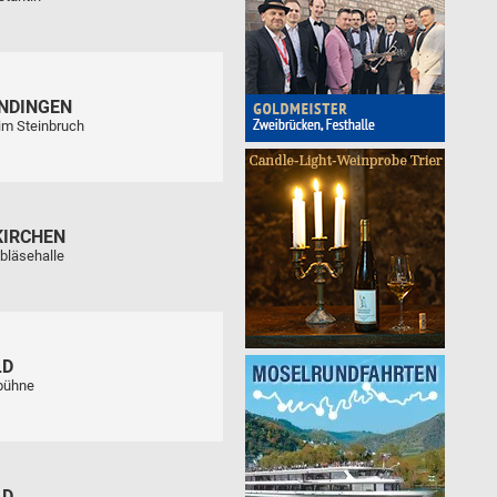
NDINGEN
im Steinbruch
KIRCHEN
bläsehalle
LD
tbühne
LD