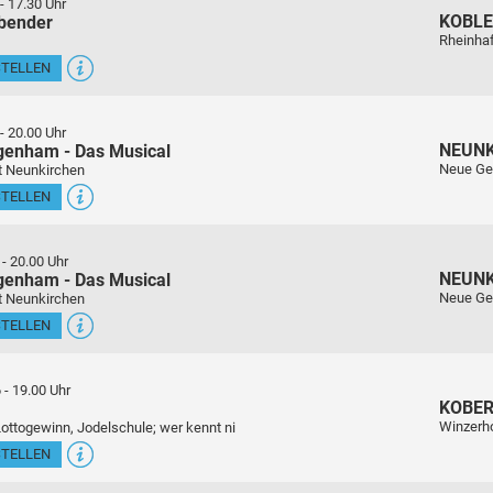
-
17.30 Uhr
KOBL
sbender
Rheinha
STELLEN
-
20.00 Uhr
NEUN
genham - Das Musical
Neue Ge
t Neunkirchen
STELLEN
-
20.00 Uhr
NEUN
genham - Das Musical
Neue Ge
t Neunkirchen
STELLEN
6
-
19.00 Uhr
KOBE
Winzerho
Lottogewinn, Jodelschule; wer kennt ni
STELLEN