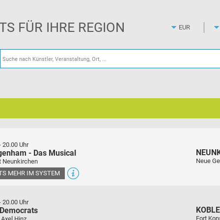
Zum
Hauptinhalt
springen
ETS FÜR IHRE REGION
-
20.00 Uhr
NEUN
genham - Das Musical
Neue Ge
t Neunkirchen
ETS MEHR IM SYSTEM
-
20.00 Uhr
KOBL
 Democrats
Fort Kon
 Axel Hinz