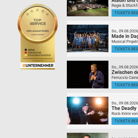
Aladin und
Regie & Stückf
TICKETS BE
So., 09.08.2026
Made in Da
Musical Projek
TICKETS BE
So., 09.08.2026
Zwischen d
Ferruccio Caine
TICKETS BE
So., 09.08.2026
The Deadly
Rock-Krimi von
TICKETS BE