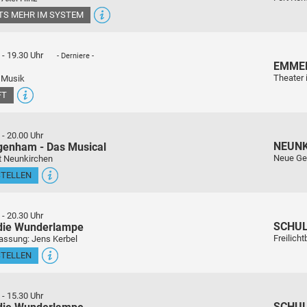
ETS MEHR IM SYSTEM
-
19.30 Uhr
- Derniere -
EMME
Theater 
 Musik
FT
-
20.00 Uhr
NEUN
genham - Das Musical
Neue Ge
t Neunkirchen
STELLEN
-
20.30 Uhr
SCHU
 die Wunderlampe
Freilich
assung: Jens Kerbel
STELLEN
-
15.30 Uhr
SCHU