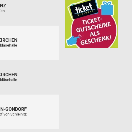
ENZ
fen
KIRCHEN
bläsehalle
KIRCHEN
bläsehalle
RN-GONDORF
f von Schleinitz