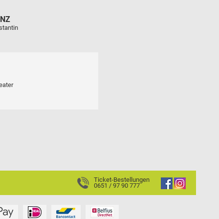
ENZ
stantin
eater
Ticket-Bestellungen
0651 / 97 90 777