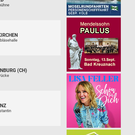
tbühne
KIRCHEN
bläsehalle
NBURG (CH)
rücke
ENZ
stantin