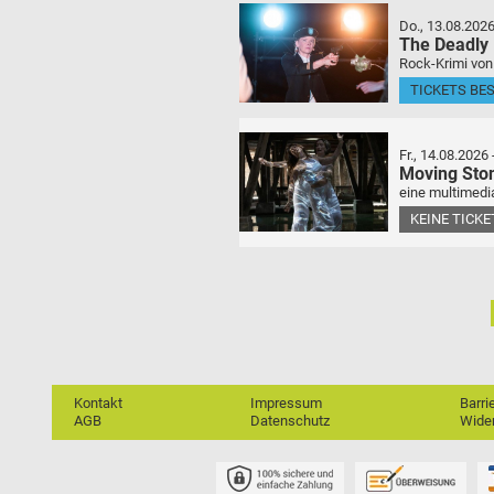
Do., 13.08.202
The Deadly
Rock-Krimi von
TICKETS BE
Fr., 14.08.2026
Moving Sto
eine multimedia
KEINE TICK
Kontakt
Impressum
Barri
AGB
Datenschutz
Wider