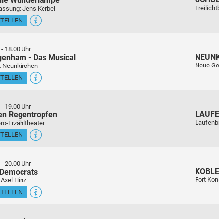
 die Wunderlampe
Freilich
assung: Jens Kerbel
STELLEN
-
18.00 Uhr
NEUN
genham - Das Musical
Neue Ge
t Neunkirchen
STELLEN
-
19.00 Uhr
LAUFE
en Regentropfen
Laufenb
ro-Erzähltheater
STELLEN
-
20.00 Uhr
KOBL
 Democrats
Fort Kon
 Axel Hinz
STELLEN