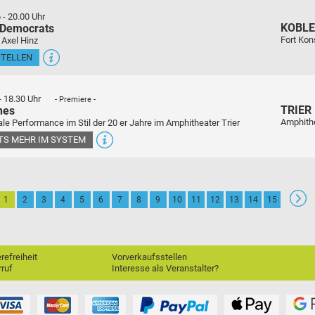
6
-
20.00 Uhr
KOBL
 Democrats
Fort Kon
 Axel Hinz
STELLEN
-
18.30 Uhr
- Premiere -
TRIER
nes
Amphith
le Performance im Stil der 20 er Jahre im Amphitheater Trier
ETS MEHR IM SYSTEM
1
2
3
4
5
6
7
8
9
10
11
12
13
14
15
erefreiheit
Vorverkaufsstellen
ruf
Interesse als Veranstalter?