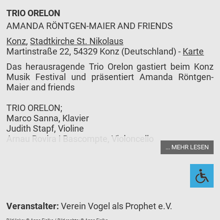
TRIO ORELON
AMANDA RÖNTGEN-MAIER AND FRIENDS
Konz
,
Stadtkirche St. Nikolaus
Martinstraße 22, 54329 Konz (Deutschland) -
Karte
Das herausragende Trio Orelon gastiert beim Konz
Musik Festival und präsentiert Amanda Röntgen-
Maier and friends
TRIO ORELON;
Marco Sanna, Klavier
Judith Stapf, Violine
Arnau Rovira I Bascompte, Violoncello
... MEHR LESEN
Amanda Röntgen- Maier and friends.
Edvard Grieg (1843 – 1907)
Andante con moto in c-Moll EG116 für Klavier, Violine
und Violoncello
Veranstalter:
Verein Vogel als Prophet e.V.