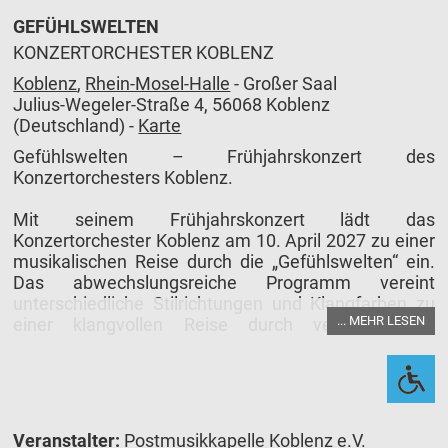
GEFÜHLSWELTEN
KONZERTORCHESTER KOBLENZ
Koblenz
,
Rhein-Mosel-Halle
- Großer Saal
Julius-Wegeler-Straße 4, 56068 Koblenz
(Deutschland) -
Karte
Gefühlswelten – Frühjahrskonzert des
Konzertorchesters Koblenz.
Mit seinem Frühjahrskonzert lädt das
Konzertorchester Koblenz am 10. April 2027 zu einer
musikalischen Reise durch die „Gefühlswelten“ ein.
Das abwechslungsreiche Programm vereint
unterschiedliche Stilrichtungen und Klangfarben zu
... MEHR LESEN
einer klangvollen Reise durch verschiedenste
Emotionen – von kraftvoller Dramatik über
nachdenkliche Momente bis hin zu mitreißende
Energie und großen Melodien.
Einen solistischen Höhepunkt des Konzerts bildet
Veranstalter:
Postmusikkapelle Koblenz e.V.