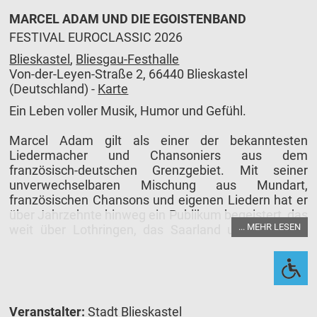
MARCEL ADAM UND DIE EGOISTENBAND
FESTIVAL EUROCLASSIC 2026
Blieskastel
,
Bliesgau-Festhalle
Von-der-Leyen-Straße 2, 66440 Blieskastel
(Deutschland) -
Karte
Ein Leben voller Musik, Humor und Gefühl.
Marcel Adam gilt als einer der bekanntesten
Liedermacher und Chansoniers aus dem
französisch-deutschen Grenzgebiet. Mit seiner
unverwechselbaren Mischung aus Mundart,
französischen Chansons und eigenen Liedern hat er
über Jahrzehnte hinweg ein Publikum begeistert, das
... MEHR LESEN
weit über Lothringen, das Saarland und die Pfalz
hinausreicht.
Seine Konzerte sind wie er selbst: herzlich,
humorvoll, charmant und tief berührend. Marcel
erzählt Geschichten aus dem Leben – mal
Veranstalter:
Stadt Blieskastel