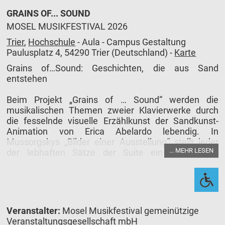
GRAINS OF... SOUND
MOSEL MUSIKFESTIVAL 2026
Trier
,
Hochschule
- Aula - Campus Gestaltung
Paulusplatz 4, 54290 Trier (Deutschland) -
Karte
Grains of…Sound: Geschichten, die aus Sand
entstehen
Beim Projekt „Grains of … Sound“ werden die
musikalischen Themen zweier Klavierwerke durch
die fesselnde visuelle Erzählkunst der Sandkunst-
Animation von Erica Abelardo lebendig. In
Mussorgskys „Bilder einer Ausstellung“ stellt jeder
... MEHR LESEN
der lebhaften Sätze der Suite ein bestimmtes
Kunstwerk des russischen Künstlers Viktor
Hartmann dar, während Ravels „Gaspard de la Nuit“
von der Poesie Aloysius Bertrands inspiriert ist. Die
Bezüge zu den Gemälden und die Erzählung der
Gedichte bilden die Grundlage für die Live-
Veranstalter:
Mosel Musikfestival gemeinützige
Performance der italienischen Künstlerin.
Veranstaltungsgesellschaft mbH