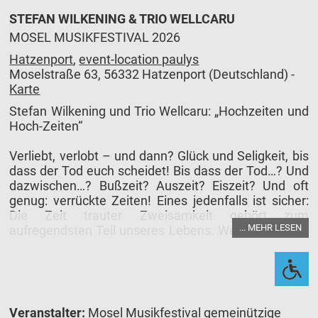
STEFAN WILKENING & TRIO WELLCARU
MOSEL MUSIKFESTIVAL 2026
Hatzenport
,
event-location paulys
Moselstraße 63, 56332 Hatzenport (Deutschland) -
Karte
Stefan Wilkening und Trio Wellcaru: „Hochzeiten und
Hoch-Zeiten“
Verliebt, verlobt – und dann? Glück und Seligkeit, bis
dass der Tod euch scheidet! Bis dass der Tod…? Und
dazwischen…? Bußzeit? Auszeit? Eiszeit? Und oft
genug: verrückte Zeiten! Eines jedenfalls ist sicher:
Die Zeit trauter Zweisamkeit gehört zum
... MEHR LESEN
aufregendsten Teil unseres Lebens. Welch seltsame
Wege dabei das Glück beschreitet, und wie
berührend-komisch die weniger frohen Tage sich
zeigen können, davon erzählt Stefan Wilkening – mal
in Prosa, mal gereimt – mit seiner wunderbar
sonoren Stimme. Bei „Hochzeiten und Hoch-Zeiten“
Veranstalter:
Mosel Musikfestival gemeinützige