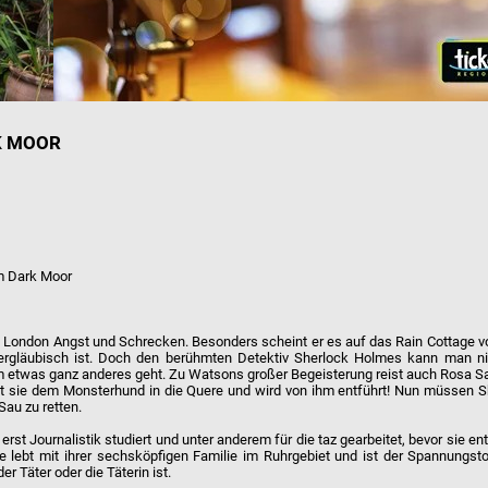
K MOOR
m Dark Moor
azy London Angst und Schrecken. Besonders scheint er es auf das Rain Cottage 
rgläubisch ist. Doch den berühmten Detektiv Sherlock Holmes kann man ni
 um etwas ganz anderes geht. Zu Watsons großer Begeisterung reist auch Rosa 
mt sie dem Monsterhund in die Quere und wird von ihm entführt! Nun müssen S
au zu retten.
t Journalistik studiert und unter anderem für die taz gearbeitet, bevor sie en
ie lebt mit ihrer sechsköpfigen Familie im Ruhrgebiet und ist der Spannungst
 Täter oder die Täterin ist.