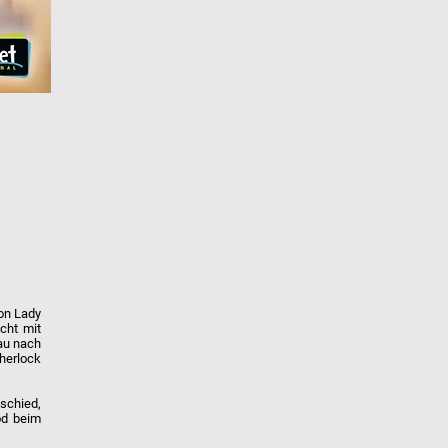
von Lady
cht mit
Sau nach
herlock
tschied,
od beim