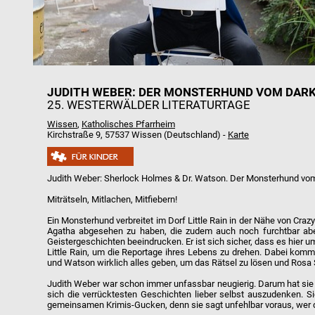
JUDITH WEBER: DER MONSTERHUND VOM DAR
25. WESTERWÄLDER LITERATURTAGE
Wissen
,
Katholisches Pfarrheim
Kirchstraße 9, 57537 Wissen (Deutschland) -
Karte
Judith Weber: Sherlock Holmes & Dr. Watson. Der Monsterhund vo
Miträtseln, Mitlachen, Mitfiebern!
Ein Monsterhund verbreitet im Dorf Little Rain in der Nähe von Cr
Agatha abgesehen zu haben, die zudem auch noch furchtbar abe
Geistergeschichten beeindrucken. Er ist sich sicher, dass es hier
Little Rain, um die Reportage ihres Lebens zu drehen. Dabei kom
und Watson wirklich alles geben, um das Rätsel zu lösen und Rosa S
Judith Weber war schon immer unfassbar neugierig. Darum hat sie ers
sich die verrücktesten Geschichten lieber selbst auszudenken. S
gemeinsamen Krimis-Gucken, denn sie sagt unfehlbar voraus, wer der