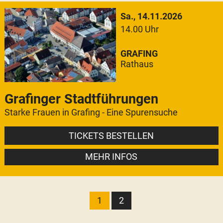
Sa., 14.11.2026
14.00 Uhr
GRAFING
Rathaus
Grafinger Stadtführungen
Starke Frauen in Grafing - Eine Spurensuche
TICKETS BESTELLEN
MEHR INFOS
1
2