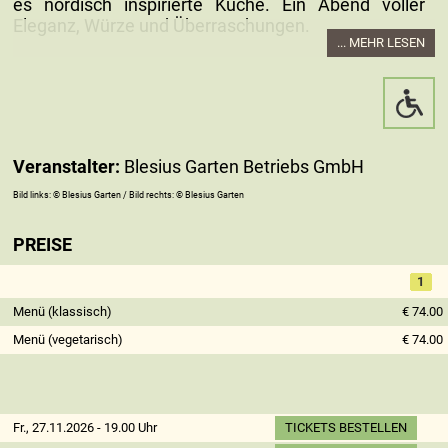
es nordisch inspirierte Küche. Ein Abend voller
Eleganz, Würze und Überraschungen.
... MEHR LESEN
Präsentiert werden acht Biere, begleitet von einem
korrespondierenden Mehrgangmenü.
Einlass: 15 Minuten vor Beginn
Veranstalter: Blesius Garten Betriebs GmbH
Veranstalter:
Blesius Garten Betriebs GmbH
Bild links: © Blesius Garten / Bild rechts: © Blesius Garten
PREISE
1
Menü (klassisch)
€ 74.00
Menü (vegetarisch)
€ 74.00
Fr., 27.11.2026 - 19.00 Uhr
TICKETS BESTELLEN