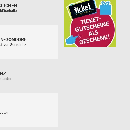
KIRCHEN
bläsehalle
RN-GONDORF
f von Schleinitz
ENZ
stantin
eater