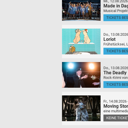
Mi., 12.08.2026
Made in Da
Musical Projek
TICKETS BE
Do., 13.08.202
Loriot
Frühstücksei, 
TICKETS BE
Do., 13.08.202
The Deadly
Rock-Krimi von
TICKETS BE
Fr., 14.08.2026
Moving Sto
eine multimedia
KEINE TICK