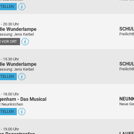
STELLEN
-
20.30 Uhr
SCHU
 die Wunderlampe
Freilich
assung: Jens Kerbel
 VOR ORT
-
15.30 Uhr
SCHU
 die Wunderlampe
Freilich
assung: Jens Kerbel
STELLEN
-
18.00 Uhr
NEUN
genham - Das Musical
Neue Ge
t Neunkirchen
STELLEN
-
19.00 Uhr
LAUFE