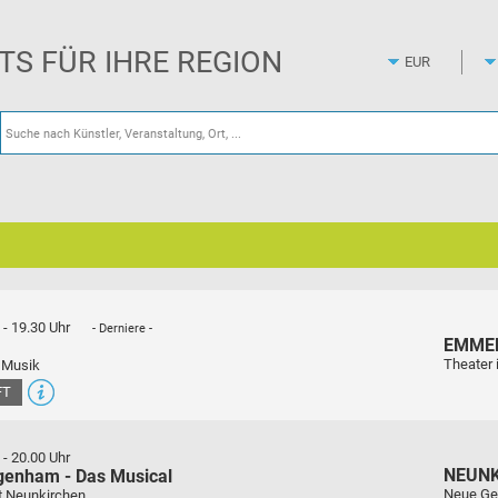
Zum
Hauptinhalt
springen
ETS FÜR IHRE REGION
-
19.30 Uhr
- Derniere -
EMME
Theater 
 Musik
FT
-
20.00 Uhr
NEUN
genham - Das Musical
Neue Ge
t Neunkirchen