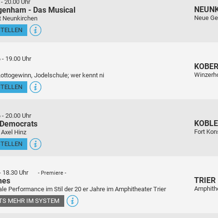
-
20.00 Uhr
NEUN
genham - Das Musical
Neue Ge
t Neunkirchen
STELLEN
6
-
19.00 Uhr
KOBE
Winzerho
Lottogewinn, Jodelschule; wer kennt ni
STELLEN
6
-
20.00 Uhr
KOBL
 Democrats
Fort Kon
 Axel Hinz
STELLEN
-
18.30 Uhr
- Premiere -
TRIER
nes
Amphith
le Performance im Stil der 20 er Jahre im Amphitheater Trier
ETS MEHR IM SYSTEM