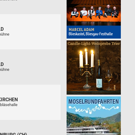
LD
tbühne
LD
tbühne
KIRCHEN
bläsehalle
NBURG (CH)