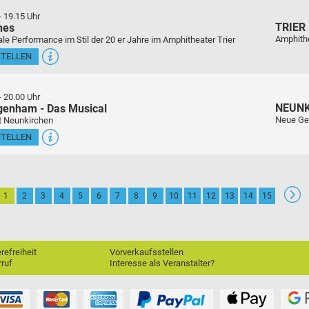
-
19.15 Uhr
TRIER
nes
Amphith
le Performance im Stil der 20 er Jahre im Amphitheater Trier
STELLEN
-
20.00 Uhr
NEUN
genham - Das Musical
Neue Ge
t Neunkirchen
STELLEN
1
2
3
4
5
6
7
8
9
10
11
12
13
14
15
erefreiheit
Vorverkaufsstellen
ruf
Interesse als Veranstalter?