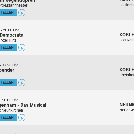
en Regentropfen
Laufenb
ro-Erzähltheater
STELLEN
-
20.00 Uhr
KOBL
 Democrats
Fort Kon
 Axel Hinz
STELLEN
-
17.30 Uhr
KOBL
sbender
Rheinha
STELLEN
-
20.00 Uhr
NEUN
genham - Das Musical
Neue Ge
t Neunkirchen
STELLEN