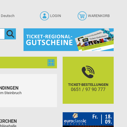
LOGIN
WARENKORB
TICKET-BESTELLUNGEN
NDINGEN
0651 / 97 90 777
im Steinbruch
KIRCHEN
bläsehalle