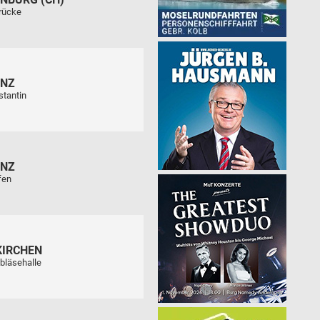
rücke
ENZ
stantin
ENZ
fen
KIRCHEN
bläsehalle