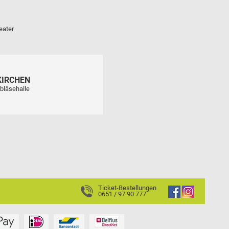
eater
KIRCHEN
bläsehalle
Ticket-Bestellungen
0651 / 97 90 777