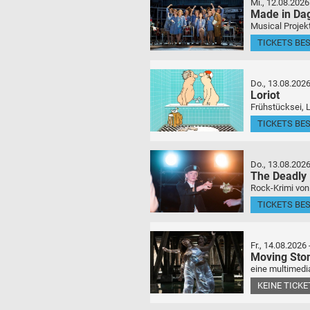
Mi., 12.08.2026
Made in Da
Musical Projek
TICKETS BE
Do., 13.08.202
Loriot
Frühstücksei, 
TICKETS BE
Do., 13.08.202
The Deadly
Rock-Krimi von
TICKETS BE
Fr., 14.08.2026
Moving Sto
eine multimedia
KEINE TICK