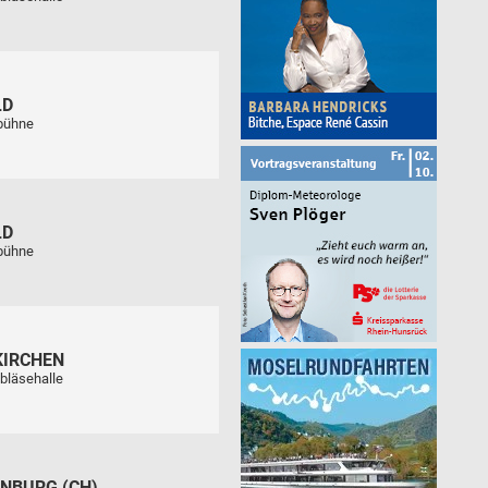
LD
tbühne
LD
tbühne
KIRCHEN
bläsehalle
NBURG (CH)