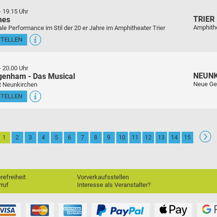
-
19.15 Uhr
TRIER
nes
Amphith
le Performance im Stil der 20 er Jahre im Amphitheater Trier
STELLEN
-
20.00 Uhr
NEUN
genham - Das Musical
Neue Ge
t Neunkirchen
STELLEN
1
2
3
4
5
6
7
8
9
10
11
12
13
14
15
erefreiheit
Vorverkaufsstellen
ruf
Interesse als Veranstalter?