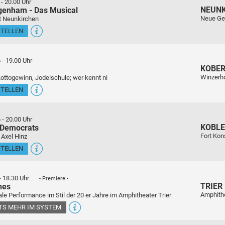
-
20.00 Uhr
NEUN
genham - Das Musical
Neue Ge
t Neunkirchen
STELLEN
6
-
19.00 Uhr
KOBE
Winzerho
Lottogewinn, Jodelschule; wer kennt ni
STELLEN
6
-
20.00 Uhr
KOBL
 Democrats
Fort Kon
 Axel Hinz
STELLEN
-
18.30 Uhr
- Premiere -
TRIER
nes
Amphith
le Performance im Stil der 20 er Jahre im Amphitheater Trier
ETS MEHR IM SYSTEM