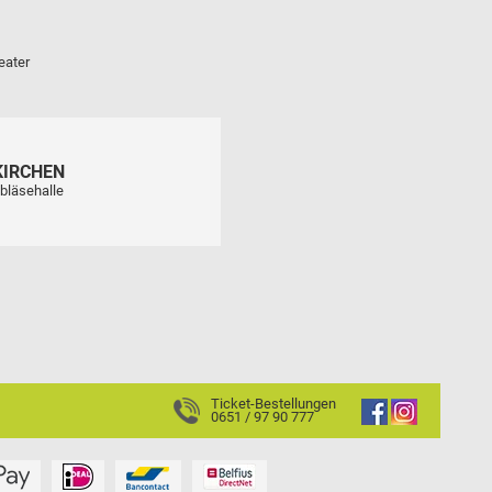
eater
KIRCHEN
bläsehalle
Ticket-Bestellungen
0651 / 97 90 777