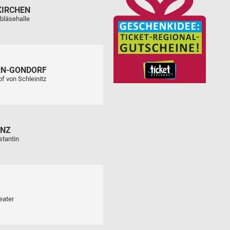
KIRCHEN
bläsehalle
RN-GONDORF
f von Schleinitz
ENZ
stantin
eater