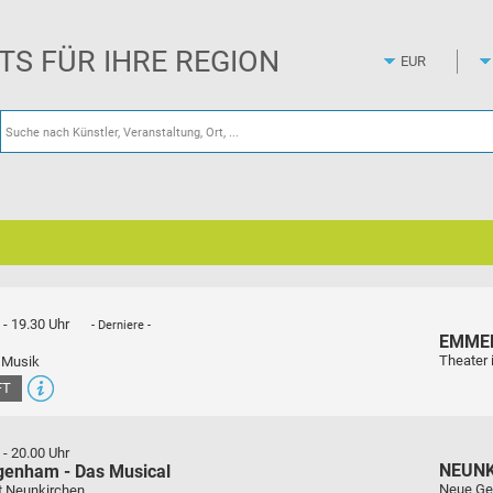
Zum
Hauptinhalt
springen
ETS FÜR IHRE REGION
-
19.30 Uhr
- Derniere -
EMME
Theater 
 Musik
FT
-
20.00 Uhr
NEUN
genham - Das Musical
Neue Ge
t Neunkirchen