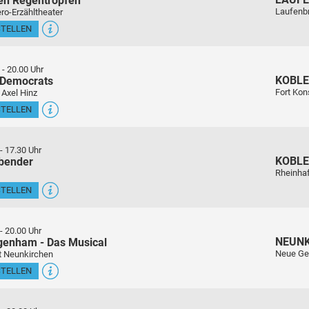
en Regentropfen
Laufenb
ro-Erzähltheater
STELLEN
-
20.00 Uhr
KOBL
 Democrats
Fort Kon
 Axel Hinz
STELLEN
-
17.30 Uhr
KOBL
sbender
Rheinha
STELLEN
-
20.00 Uhr
NEUN
genham - Das Musical
Neue Ge
t Neunkirchen
STELLEN