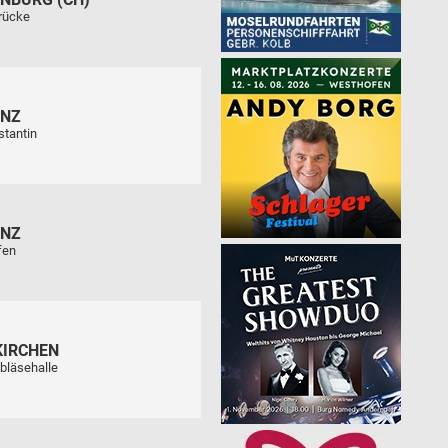
rücke
ENZ
stantin
ENZ
fen
KIRCHEN
bläsehalle