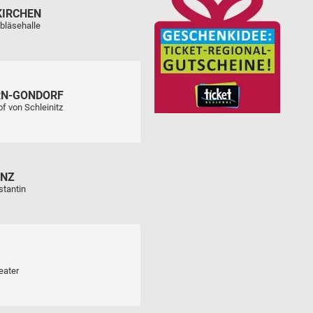
KIRCHEN
bläsehalle
RN-GONDORF
f von Schleinitz
ENZ
stantin
eater