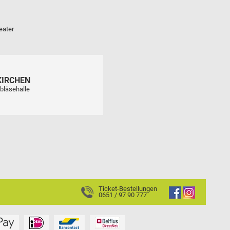
eater
KIRCHEN
bläsehalle
Ticket-Bestellungen
0651 / 97 90 777