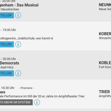
-
20.00 Uhr
NEUN
genham - Das Musical
Neue Ge
t Neunkirchen
STELLEN
6
-
19.00 Uhr
KOBE
Winzerho
Lottogewinn, Jodelschule; wer kennt ni
STELLEN
6
-
20.00 Uhr
KOBL
 Democrats
Fort Kon
 Axel Hinz
STELLEN
-
18.30 Uhr
- Premiere -
TRIER
nes
Amphith
le Performance im Stil der 20 er Jahre im Amphitheater Trier
ETS MEHR IM SYSTEM