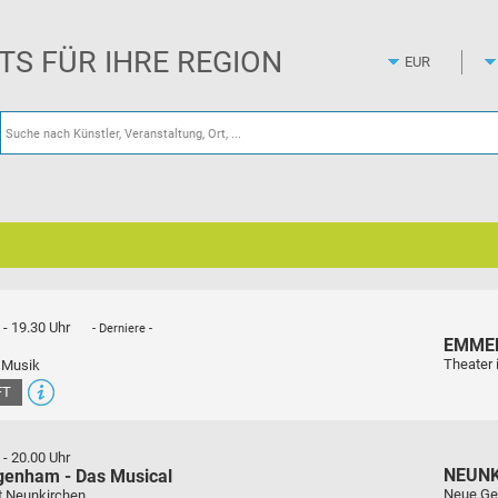
Zum
Hauptinhalt
springen
ETS FÜR IHRE REGION
-
19.30 Uhr
- Derniere -
EMME
Theater 
 Musik
FT
-
20.00 Uhr
NEUN
genham - Das Musical
Neue Ge
t Neunkirchen