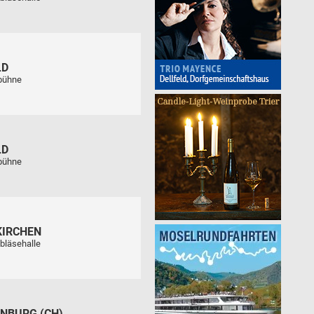
LD
tbühne
LD
tbühne
KIRCHEN
bläsehalle
NBURG (CH)