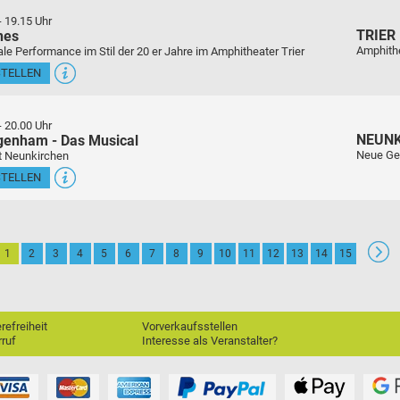
-
19.15 Uhr
TRIER
nes
Amphith
le Performance im Stil der 20 er Jahre im Amphitheater Trier
STELLEN
-
20.00 Uhr
NEUN
genham - Das Musical
Neue Ge
t Neunkirchen
STELLEN
1
2
3
4
5
6
7
8
9
10
11
12
13
14
15
erefreiheit
Vorverkaufsstellen
ruf
Interesse als Veranstalter?