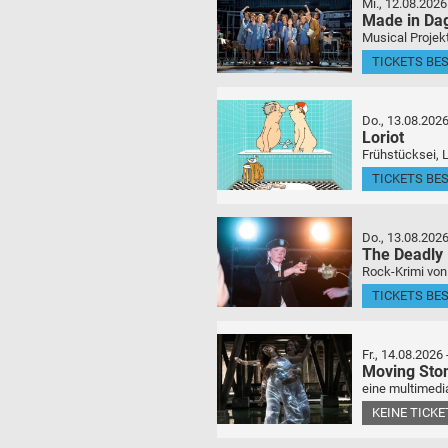
Mi., 12.08.2026
Made in Da
Musical Projek
TICKETS BE
Do., 13.08.202
Loriot
Frühstücksei, 
TICKETS BE
Do., 13.08.202
The Deadly
Rock-Krimi von
TICKETS BE
Fr., 14.08.2026
Moving Sto
eine multimedia
KEINE TICK