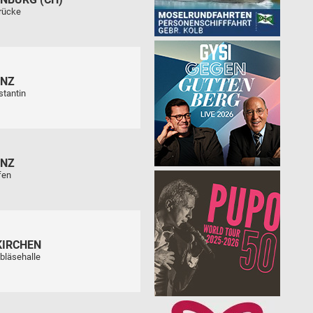
rücke
ENZ
stantin
ENZ
fen
KIRCHEN
bläsehalle