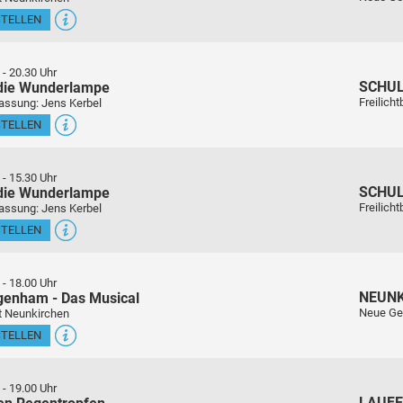
STELLEN
-
20.30 Uhr
SCHU
 die Wunderlampe
Freilich
assung: Jens Kerbel
STELLEN
-
15.30 Uhr
SCHU
 die Wunderlampe
Freilich
assung: Jens Kerbel
STELLEN
-
18.00 Uhr
NEUN
genham - Das Musical
Neue Ge
t Neunkirchen
STELLEN
-
19.00 Uhr
LAUFE