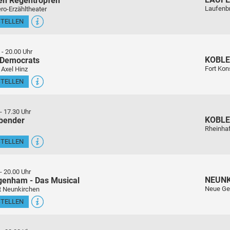
en Regentropfen
Laufenb
ro-Erzähltheater
STELLEN
-
20.00 Uhr
KOBL
 Democrats
Fort Kon
 Axel Hinz
STELLEN
-
17.30 Uhr
KOBL
sbender
Rheinha
STELLEN
-
20.00 Uhr
NEUN
genham - Das Musical
Neue Ge
t Neunkirchen
STELLEN