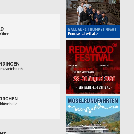
LD
tbühne
NDINGEN
im Steinbruch
KIRCHEN
bläsehalle
ENZ