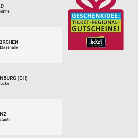
LD
tbühne
KIRCHEN
bläsehalle
NBURG (CH)
rücke
ENZ
stantin