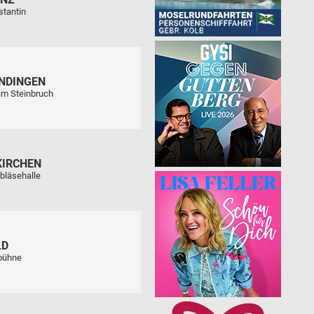
stantin
NDINGEN
im Steinbruch
KIRCHEN
bläsehalle
LD
tbühne