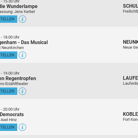
-
15.30 Uhr
SCHU
 die Wunderlampe
Freilich
assung: Jens Kerbel
STELLEN
-
18.00 Uhr
NEUN
genham - Das Musical
Neue Ge
t Neunkirchen
STELLEN
-
19.00 Uhr
LAUFE
en Regentropfen
Laufenb
ro-Erzähltheater
STELLEN
-
20.00 Uhr
KOBL
 Democrats
Fort Kon
 Axel Hinz
STELLEN