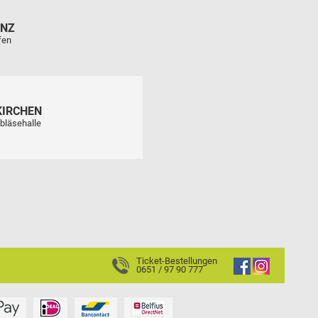
ENZ
fen
KIRCHEN
bläsehalle
Ticket-Bestellungen
0651 / 97 90 777