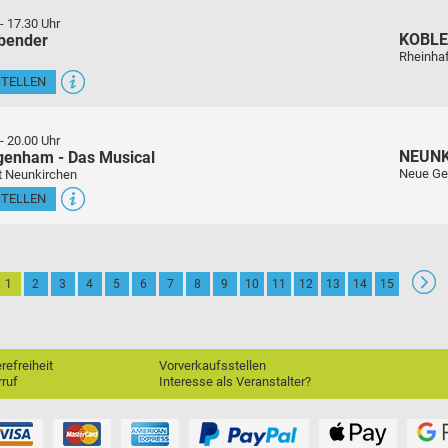
-
17.30 Uhr
KOBL
sbender
Rheinha
STELLEN
-
20.00 Uhr
NEUN
genham - Das Musical
Neue Ge
t Neunkirchen
STELLEN
1
2
3
4
5
6
7
8
9
10
11
12
13
14
15
erefreiheit
Vorverkaufsstellen
ruf
Interesse als Veranstalter?