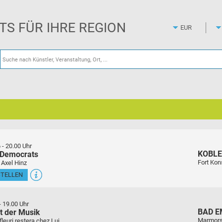
Zum
Hauptinhalt
springen
ETS FÜR IHRE REGION
6
-
20.00 Uhr
KOBL
 Democrats
Fort Kon
 Axel Hinz
STELLEN
-
19.00 Uhr
BAD E
t der Musik
Marmors
euri restera chez Lui