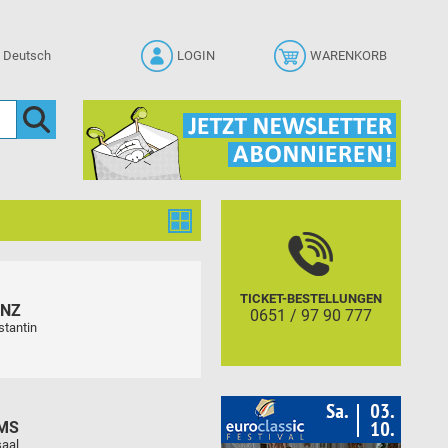
LOGIN
WARENKORB
TICKET-BESTELLUNGEN
ENZ
0651 / 97 90 777
stantin
MS
aal