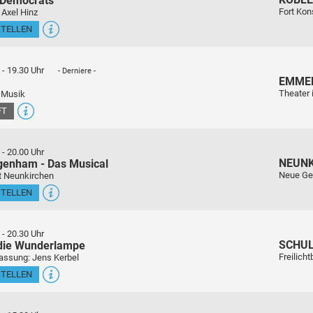
 Democrats
Fort Kon
 Axel Hinz
STELLEN
-
19.30 Uhr
- Derniere -
EMME
Theater 
 Musik
FT
-
20.00 Uhr
NEUN
genham - Das Musical
Neue Ge
t Neunkirchen
STELLEN
-
20.30 Uhr
SCHU
 die Wunderlampe
Freilich
assung: Jens Kerbel
STELLEN