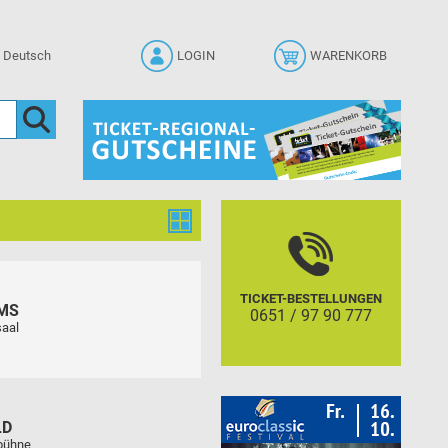
LOGIN
WARENKORB
TICKET-BESTELLUNGEN
MS
0651 / 97 90 777
aal
LD
tbühne