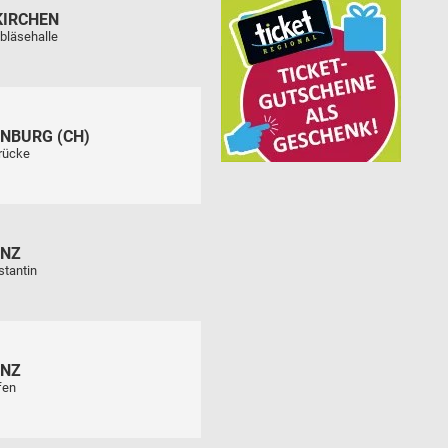
KIRCHEN
bläsehalle
NBURG (CH)
rücke
ENZ
stantin
ENZ
fen