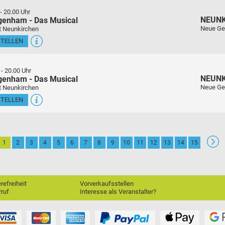
-
20.00 Uhr
NEUN
genham - Das Musical
Neue Ge
t Neunkirchen
STELLEN
-
20.00 Uhr
NEUN
genham - Das Musical
Neue Ge
t Neunkirchen
STELLEN
1
2
3
4
5
6
7
8
9
10
11
12
13
14
15
erefreiheit
Vorverkaufsstellen
ruf
Interesse als Veranstalter?