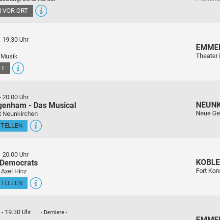
 VOR ORT
-
19.30 Uhr
EMME
Theater 
 Musik
FT
-
20.00 Uhr
NEUN
genham - Das Musical
Neue Ge
t Neunkirchen
STELLEN
-
20.00 Uhr
KOBL
 Democrats
Fort Kon
 Axel Hinz
STELLEN
-
19.30 Uhr
- Derniere -
EMME