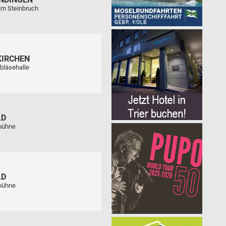
im Steinbruch
KIRCHEN
bläsehalle
LD
tbühne
LD
tbühne