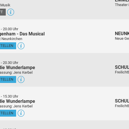
Theater 
 Musik
FT
-
20.00 Uhr
NEUN
genham - Das Musical
Neue Ge
t Neunkirchen
STELLEN
-
20.30 Uhr
SCHU
 die Wunderlampe
Freilich
assung: Jens Kerbel
STELLEN
-
15.30 Uhr
SCHU
 die Wunderlampe
Freilich
assung: Jens Kerbel
STELLEN