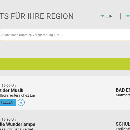
Zum
Hauptinhalt
springen
ETS FÜR IHRE REGION
-
19.00 Uhr
BAD E
t der Musik
Marmors
euri restera chez Lui
STELLEN
-
19.30 Uhr
SCHU
 die Wunderlampe
Freilich
assung: Jens Kerbel