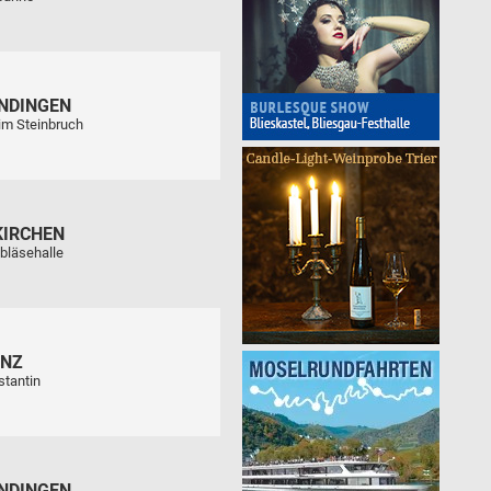
NDINGEN
im Steinbruch
KIRCHEN
bläsehalle
ENZ
stantin
NDINGEN