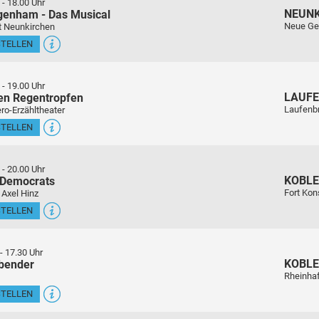
-
18.00 Uhr
NEUN
genham - Das Musical
Neue Ge
t Neunkirchen
STELLEN
-
19.00 Uhr
LAUFE
en Regentropfen
Laufenb
ro-Erzähltheater
STELLEN
-
20.00 Uhr
KOBL
 Democrats
Fort Kon
 Axel Hinz
STELLEN
-
17.30 Uhr
KOBL
sbender
Rheinha
STELLEN