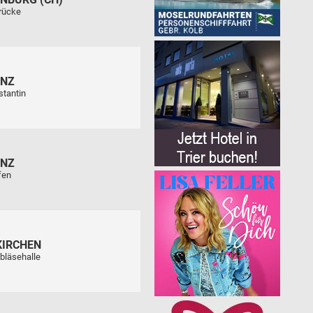
rücke
ENZ
stantin
ENZ
fen
KIRCHEN
bläsehalle