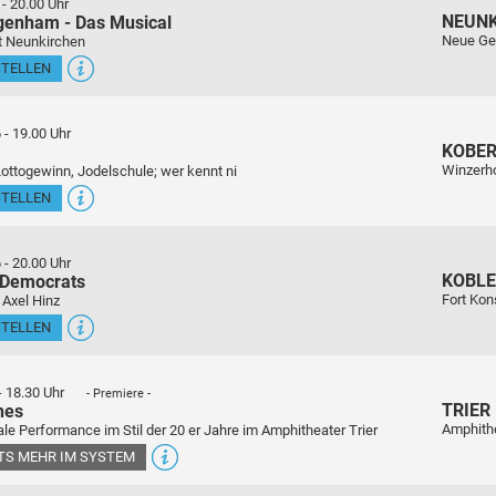
-
20.00 Uhr
NEUN
genham - Das Musical
Neue Ge
t Neunkirchen
STELLEN
6
-
19.00 Uhr
KOBE
Winzerho
Lottogewinn, Jodelschule; wer kennt ni
STELLEN
6
-
20.00 Uhr
KOBL
 Democrats
Fort Kon
 Axel Hinz
STELLEN
-
18.30 Uhr
- Premiere -
TRIER
nes
Amphith
le Performance im Stil der 20 er Jahre im Amphitheater Trier
ETS MEHR IM SYSTEM