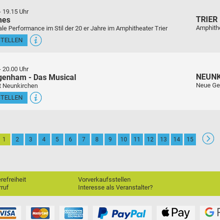
-
19.15 Uhr
TRIER
nes
Amphith
le Performance im Stil der 20 er Jahre im Amphitheater Trier
STELLEN
-
20.00 Uhr
NEUN
genham - Das Musical
Neue Ge
t Neunkirchen
STELLEN
1
2
3
4
5
6
7
8
9
10
11
12
13
14
15
erefreiheit
Vorverkaufsstellen
ruf
Interesse als Veranstalter?