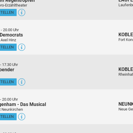
en Regentropfen
Laufenb
ro-Erzähltheater
STELLEN
-
20.00 Uhr
KOBL
 Democrats
Fort Kon
 Axel Hinz
STELLEN
-
17.30 Uhr
KOBL
sbender
Rheinha
STELLEN
-
20.00 Uhr
NEUN
genham - Das Musical
Neue Ge
t Neunkirchen
STELLEN