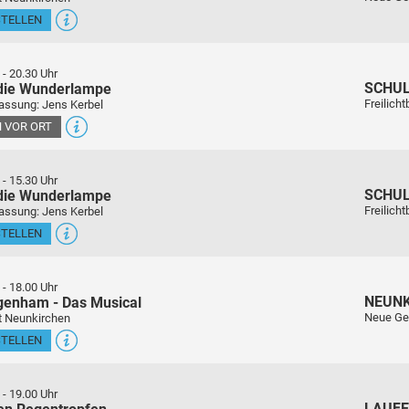
STELLEN
-
20.30 Uhr
SCHU
 die Wunderlampe
Freilich
assung: Jens Kerbel
 VOR ORT
-
15.30 Uhr
SCHU
 die Wunderlampe
Freilich
assung: Jens Kerbel
STELLEN
-
18.00 Uhr
NEUN
genham - Das Musical
Neue Ge
t Neunkirchen
STELLEN
-
19.00 Uhr
LAUFE