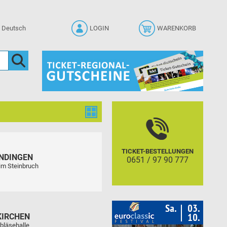
LOGIN
WARENKORB
TICKET-BESTELLUNGEN
NDINGEN
0651 / 97 90 777
im Steinbruch
KIRCHEN
bläsehalle