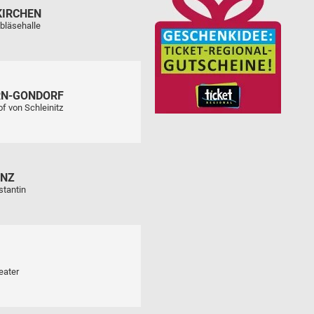
KIRCHEN
bläsehalle
RN-GONDORF
f von Schleinitz
ENZ
stantin
eater