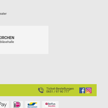
eater
KIRCHEN
bläsehalle
Ticket-Bestellungen
0651 / 97 90 777