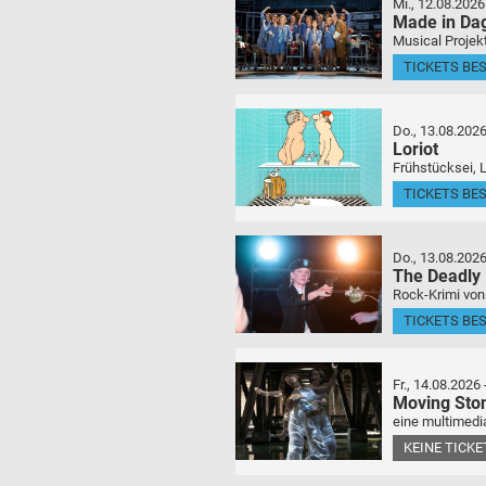
Mi., 12.08.2026
Made in Da
Musical Projek
TICKETS BE
Do., 13.08.202
Loriot
Frühstücksei, 
TICKETS BE
Do., 13.08.202
The Deadly
Rock-Krimi von
TICKETS BE
Fr., 14.08.2026
Moving Sto
eine multimedia
KEINE TICK