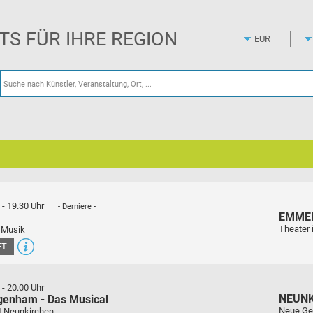
Zum
Hauptinhalt
springen
ETS FÜR IHRE REGION
-
19.30 Uhr
- Derniere -
EMME
Theater 
 Musik
FT
-
20.00 Uhr
NEUN
genham - Das Musical
Neue Ge
t Neunkirchen