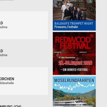
LD
tbühne
LD
tbühne
KIRCHEN
bläsehalle
NBURG (CH)