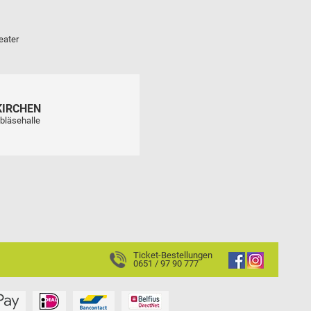
eater
KIRCHEN
bläsehalle
Ticket-Bestellungen
0651 / 97 90 777