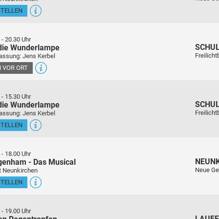
STELLEN
-
20.30 Uhr
SCHU
 die Wunderlampe
Freilich
assung: Jens Kerbel
 VOR ORT
-
15.30 Uhr
SCHU
 die Wunderlampe
Freilich
assung: Jens Kerbel
STELLEN
-
18.00 Uhr
NEUN
genham - Das Musical
Neue Ge
t Neunkirchen
STELLEN
-
19.00 Uhr
LAUFE