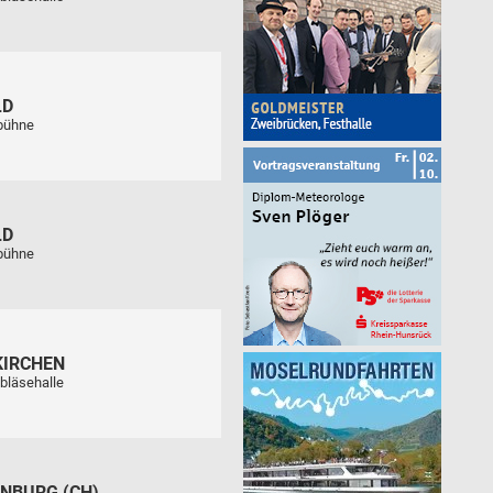
LD
tbühne
LD
tbühne
KIRCHEN
bläsehalle
NBURG (CH)