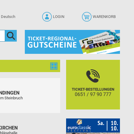
LOGIN
WARENKORB
TICKET-BESTELLUNGEN
NDINGEN
0651 / 97 90 777
im Steinbruch
KIRCHEN
bläsehalle