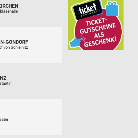
KIRCHEN
bläsehalle
RN-GONDORF
f von Schleinitz
ENZ
stantin
eater