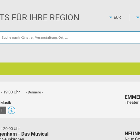
Zum
Hauptinhalt
springen
ETS FÜR IHRE REGION
-
19.30 Uhr
- Derniere -
EMME
Theater 
 Musik
FT
-
20.00 Uhr
NEUN
genham - Das Musical
Neue Ge
t Neunkirchen