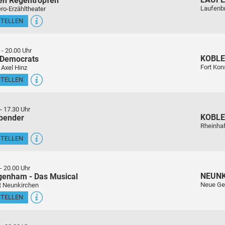
en Regentropfen
Laufenb
ro-Erzähltheater
STELLEN
-
20.00 Uhr
KOBL
 Democrats
Fort Kon
 Axel Hinz
STELLEN
-
17.30 Uhr
KOBL
sbender
Rheinha
STELLEN
-
20.00 Uhr
NEUN
genham - Das Musical
Neue Ge
t Neunkirchen
STELLEN