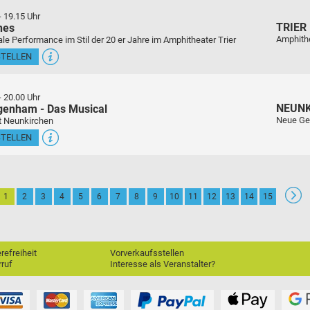
-
19.15 Uhr
TRIER
nes
Amphith
le Performance im Stil der 20 er Jahre im Amphitheater Trier
STELLEN
-
20.00 Uhr
NEUN
genham - Das Musical
Neue Ge
t Neunkirchen
STELLEN
1
2
3
4
5
6
7
8
9
10
11
12
13
14
15
erefreiheit
Vorverkaufsstellen
ruf
Interesse als Veranstalter?