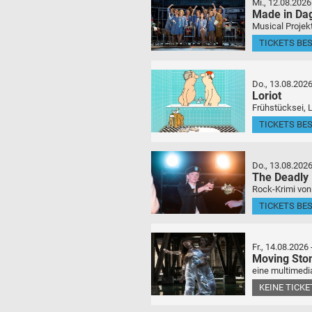
Mi., 12.08.2026
Made in Da
Musical Projek
TICKETS BE
Do., 13.08.202
Loriot
Frühstücksei, 
TICKETS BE
Do., 13.08.202
The Deadly
Rock-Krimi von
TICKETS BE
Fr., 14.08.2026
Moving Sto
eine multimedia
KEINE TICK