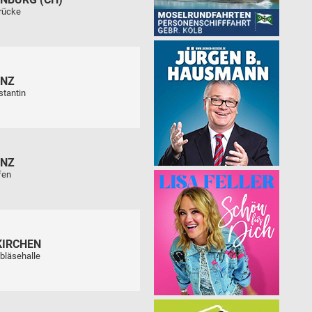
rücke
ENZ
stantin
ENZ
fen
KIRCHEN
bläsehalle