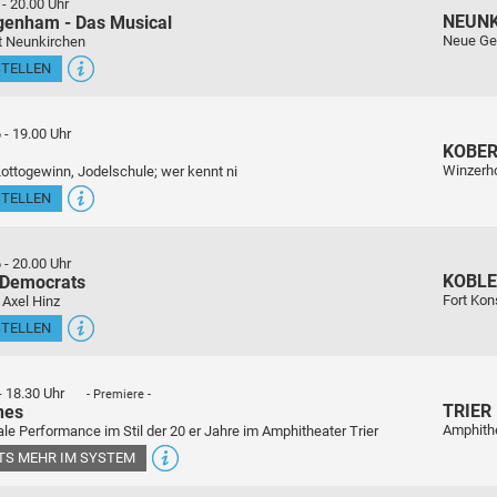
-
20.00 Uhr
NEUN
genham - Das Musical
Neue Ge
t Neunkirchen
STELLEN
6
-
19.00 Uhr
KOBE
Winzerho
Lottogewinn, Jodelschule; wer kennt ni
STELLEN
6
-
20.00 Uhr
KOBL
 Democrats
Fort Kon
 Axel Hinz
STELLEN
-
18.30 Uhr
- Premiere -
TRIER
nes
Amphith
le Performance im Stil der 20 er Jahre im Amphitheater Trier
ETS MEHR IM SYSTEM