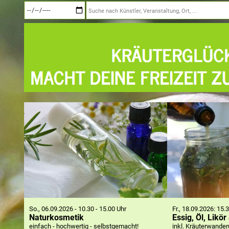
So., 06.09.2026 - 10.30 - 15.00 Uhr
Fr., 18.09.2026: 15.
Naturkosmetik
Essig, Öl, Likö
einfach - hochwertig - selbstgemacht!
inkl. Kräuterwande