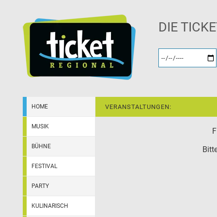
DIE TICK
HOME
VERANSTALTUNGEN:
MUSIK
F
BÜHNE
Bitt
FESTIVAL
PARTY
KULINARISCH