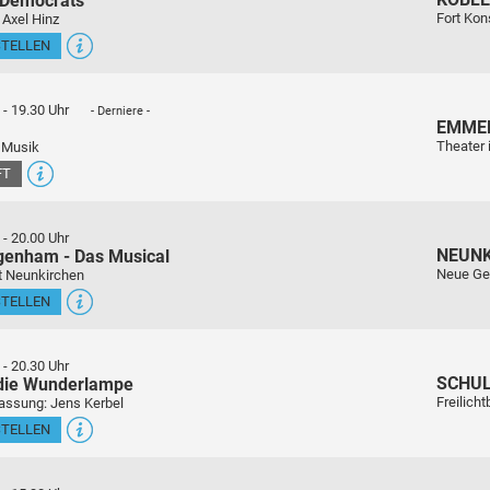
 Democrats
Fort Kon
 Axel Hinz
STELLEN
-
19.30 Uhr
- Derniere -
EMME
Theater 
 Musik
FT
-
20.00 Uhr
NEUN
genham - Das Musical
Neue Ge
t Neunkirchen
STELLEN
-
20.30 Uhr
SCHU
 die Wunderlampe
Freilich
assung: Jens Kerbel
STELLEN