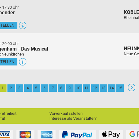
-
17.30 Uhr
KOBL
sbender
Rheinha
STELLEN
-
20.00 Uhr
NEUN
genham - Das Musical
Neue Ge
t Neunkirchen
STELLEN
1
2
3
4
5
6
7
8
9
10
11
12
13
14
15
erefreiheit
Vorverkaufsstellen
ruf
Interesse als Veranstalter?