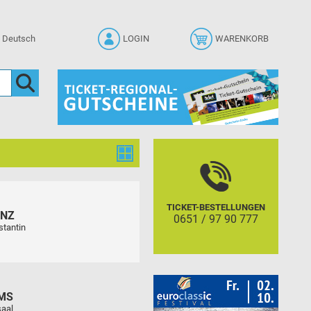
LOGIN
WARENKORB
TICKET-BESTELLUNGEN
ENZ
0651 / 97 90 777
stantin
MS
aal