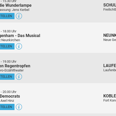
-
15.30 Uhr
SCHU
 die Wunderlampe
Freilich
assung: Jens Kerbel
STELLEN
-
18.00 Uhr
NEUN
genham - Das Musical
Neue Ge
t Neunkirchen
STELLEN
-
19.00 Uhr
LAUFE
en Regentropfen
Laufenb
ro-Erzähltheater
STELLEN
-
20.00 Uhr
KOBL
 Democrats
Fort Kon
 Axel Hinz
STELLEN