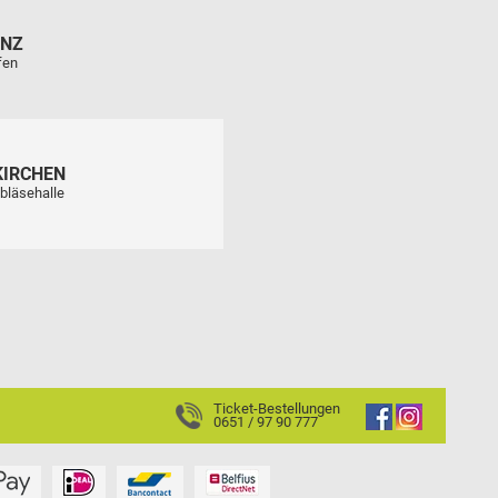
ENZ
fen
KIRCHEN
bläsehalle
Ticket-Bestellungen
0651 / 97 90 777