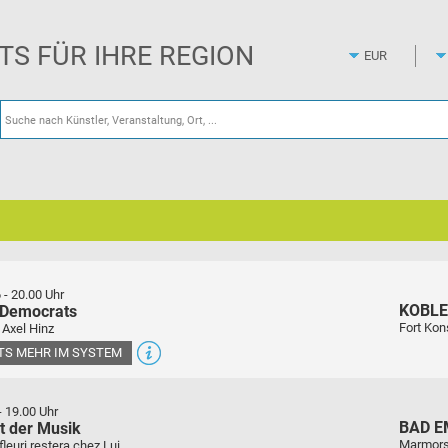
Zum
Hauptinhalt
springen
ETS FÜR IHRE REGION
6
-
20.00 Uhr
KOBL
 Democrats
Fort Kon
 Axel Hinz
ETS MEHR IM SYSTEM
-
19.00 Uhr
BAD E
t der Musik
Marmors
euri restera chez Lui