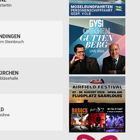
stantin
NDINGEN
im Steinbruch
KIRCHEN
bläsehalle
LD
tbühne