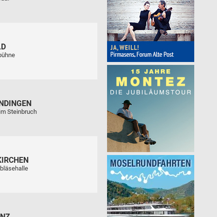
LD
tbühne
NDINGEN
im Steinbruch
KIRCHEN
bläsehalle
ENZ