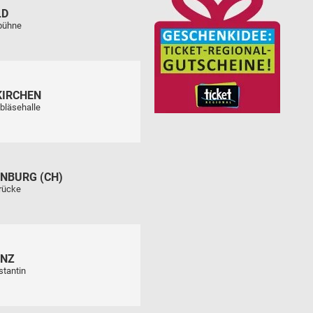
LD
tbühne
KIRCHEN
bläsehalle
NBURG (CH)
rücke
ENZ
stantin